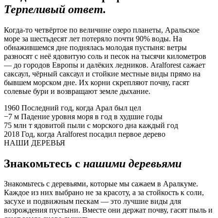
Терпеливый ответ.
Когда-то четвёртое по величине озеро планеты, Аральское
море за шестьдесят лет потеряло почти 90% воды. На
обнажившемся дне поднялась молодая пустыня: ветры
разносят с неё ядовитую соль и песок на тысячи километров
— до городов Европы и далёких ледников. Aralforest сажает
саксаул, чёрный саксаул и стойкие местные виды прямо на
бывшем морском дне. Их корни скрепляют почву, гасят
солевые бури и возвращают земле дыхание.
1960
Последний год, когда Арал был цел
−7 м
Падение уровня моря в год в худшие годы
75 млн т
ядовитой пыли с морского дна каждый год
2018
Год, когда Aralforest посадил первое дерево
НАШИ ДЕРЕВЬЯ
Знакомьтесь с
нашими деревьями
Знакомьтесь с деревьями, которые мы сажаем в Аралкуме.
Каждое из них выбрано не за красоту, а за стойкость к соли,
засухе и подвижным пескам — это лучшие виды для
возрождения пустыни. Вместе они держат почву, гасят пыль и