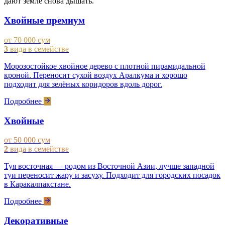
дают земле снова дышать.
Хвойные премиум
от 70 000 сум
3
вида в семействе
Морозостойкое хвойное дерево с плотной пирамидальной
кроной. Переносит сухой воздух Аралкума и хорошо
подходит для зелёных коридоров вдоль дорог.
Подробнее
Хвойные
от 50 000 сум
2
вида в семействе
Туя восточная — родом из Восточной Азии, лучше западной
туи переносит жару и засуху. Подходит для городских посадок
в Каракалпакстане.
Подробнее
Декоративные