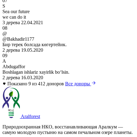
07
S
Sea our future
we can do it
3 дерева
22.04.2021
08
@
@Bakhadir1177
Бир терек болсада көгертейик.
2 дерева
19.05.2020
09
A
Abdugaffor
Boshlagan ishlariz xayirlik boʻlsin.
2 дерева
16.03.2020
Показано 9 из 412 доноров
Все доноры
Aralforest
Природоохранная НКО, восстанавливающая Аралкум —
самую молодую пустыню на самом печальном озере планеты.