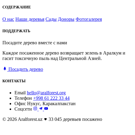
СОДЕРЖАНИЕ
О нас
Наши деревья
Сады
Доноры
Фотогалерея
ПОДДЕРЖАТЬ
Посадите дерево вместе с нами
Каждое посаженное дерево возвращает зелень в Аралкум и
гасит токсичную пыль над Центральной Азией.
Посадить дерево
КОНТАКТЫ
Email
hello@aralforest.org
Телефон
+998 61 222 33 44
Офис
Нукус, Каракалпакстан
Соцсети
© 2026 Aralforest.uz
33 045 деревьев посажено