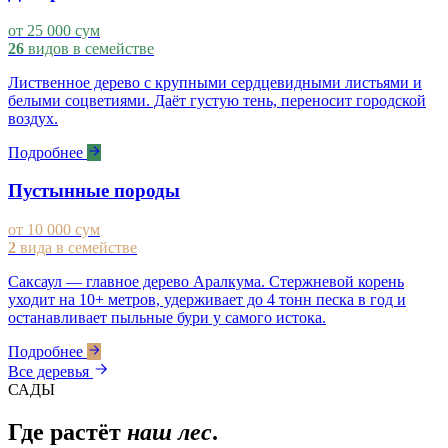
от 25 000 сум
26
видов в семействе
Лиственное дерево с крупными сердцевидными листьями и
белыми соцветиями. Даёт густую тень, переносит городской
воздух.
Подробнее
Пустынные породы
от 10 000 сум
2
вида в семействе
Саксаул — главное дерево Аралкума. Стержневой корень
уходит на 10+ метров, удерживает до 4 тонн песка в год и
останавливает пыльные бури у самого истока.
Подробнее
Все деревья
САДЫ
Где растёт
наш лес
.