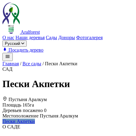
Aralforest
О нас
Наши деревья
Сады
Доноры
Фотогалерея
Русский
Посадить дерево
Главная
/
Все сады
/
Пески Акпетки
САД
Пески Акпетки
Пустыня Аралкум
Площадь
165
га
Деревьев посажено
0
Местоположение
Пустыня Аралкум
Пески Акпетки
О САДЕ