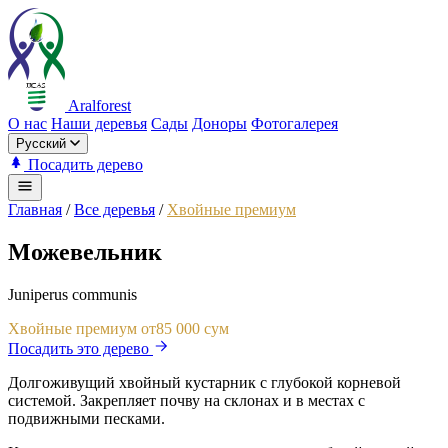
Aralforest
О нас
Наши деревья
Сады
Доноры
Фотогалерея
Русский
Посадить дерево
Главная
/
Все деревья
/
Хвойные премиум
Можевельник
Juniperus communis
Хвойные премиум
от
85 000 сум
Посадить это дерево
Долгоживущий хвойный кустарник с глубокой корневой
системой. Закрепляет почву на склонах и в местах с
подвижными песками.