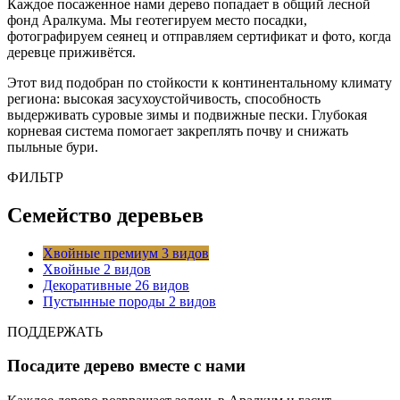
Каждое посаженное нами дерево попадает в общий лесной
фонд Аралкума. Мы геотегируем место посадки,
фотографируем сеянец и отправляем сертификат и фото, когда
деревце приживётся.
Этот вид подобран по стойкости к континентальному климату
региона: высокая засухоустойчивость, способность
выдерживать суровые зимы и подвижные пески. Глубокая
корневая система помогает закреплять почву и снижать
пыльные бури.
ФИЛЬТР
Семейство деревьев
Хвойные премиум
3 видов
Хвойные
2 видов
Декоративные
26 видов
Пустынные породы
2 видов
ПОДДЕРЖАТЬ
Посадите дерево вместе с нами