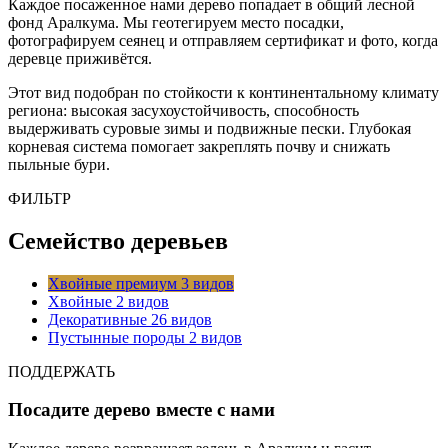
Каждое посаженное нами дерево попадает в общий лесной
фонд Аралкума. Мы геотегируем место посадки,
фотографируем сеянец и отправляем сертификат и фото, когда
деревце приживётся.
Этот вид подобран по стойкости к континентальному климату
региона: высокая засухоустойчивость, способность
выдерживать суровые зимы и подвижные пески. Глубокая
корневая система помогает закреплять почву и снижать
пыльные бури.
ФИЛЬТР
Семейство деревьев
Хвойные премиум
3 видов
Хвойные
2 видов
Декоративные
26 видов
Пустынные породы
2 видов
ПОДДЕРЖАТЬ
Посадите дерево вместе с нами