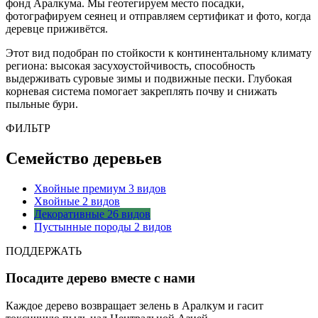
фонд Аралкума. Мы геотегируем место посадки,
фотографируем сеянец и отправляем сертификат и фото, когда
деревце приживётся.
Этот вид подобран по стойкости к континентальному климату
региона: высокая засухоустойчивость, способность
выдерживать суровые зимы и подвижные пески. Глубокая
корневая система помогает закреплять почву и снижать
пыльные бури.
ФИЛЬТР
Семейство деревьев
Хвойные премиум
3 видов
Хвойные
2 видов
Декоративные
26 видов
Пустынные породы
2 видов
ПОДДЕРЖАТЬ
Посадите дерево вместе с нами
Каждое дерево возвращает зелень в Аралкум и гасит