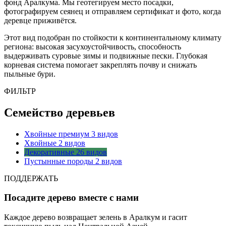
фонд Аралкума. Мы геотегируем место посадки,
фотографируем сеянец и отправляем сертификат и фото, когда
деревце приживётся.
Этот вид подобран по стойкости к континентальному климату
региона: высокая засухоустойчивость, способность
выдерживать суровые зимы и подвижные пески. Глубокая
корневая система помогает закреплять почву и снижать
пыльные бури.
ФИЛЬТР
Семейство деревьев
Хвойные премиум
3 видов
Хвойные
2 видов
Декоративные
26 видов
Пустынные породы
2 видов
ПОДДЕРЖАТЬ
Посадите дерево вместе с нами
Каждое дерево возвращает зелень в Аралкум и гасит