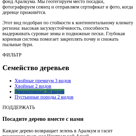
фонд Аралкума. Мы геотегируем место посадки,
фотографируем сеянец и отправляем сертификат и фото, когда
деревце приживётся.
Этот вид подобран по стойкости к континентальному климату
региона: высокая засухоустойчивость, способность
выдерживать суровые зимы и подвижные пески. Глубокая
корневая система помогает закреплять почву и снижать
пыльные бури.
ФИЛЬТР
Семейство деревьев
Хвойные премиум
3 видов
Хвойные
2 видов
Декоративные
26 видов
Пустынные породы
2 видов
ПОДДЕРЖАТЬ
Посадите дерево вместе с нами
Каждое дерево возвращает зелень в Аралкум и гасит