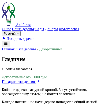
Aralforest
О нас
Наши деревья
Сады
Доноры
Фотогалерея
Русский
Посадить дерево
Главная
/
Все деревья
/
Декоративные
Гледичие
Gleditsia triacanthos
Декоративные
от
25 000 сум
Посадить это дерево
Бобовое дерево с ажурной кроной. Засухоустойчиво,
обогащает почву азотом, не боится солончака.
Каждое посаженное нами дерево попадает в общий лесной