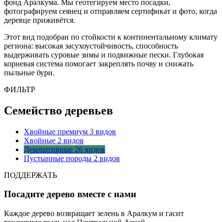
фонд Аралкума. Мы геотегируем место посадки,
фотографируем сеянец и отправляем сертификат и фото, когда
деревце приживётся.
Этот вид подобран по стойкости к континентальному климату
региона: высокая засухоустойчивость, способность
выдерживать суровые зимы и подвижные пески. Глубокая
корневая система помогает закреплять почву и снижать
пыльные бури.
ФИЛЬТР
Семейство деревьев
Хвойные премиум
3 видов
Хвойные
2 видов
Декоративные
26 видов
Пустынные породы
2 видов
ПОДДЕРЖАТЬ
Посадите дерево вместе с нами
Каждое дерево возвращает зелень в Аралкум и гасит