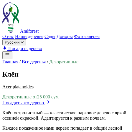
Aralforest
О нас
Наши деревья
Сады
Доноры
Фотогалерея
Русский
Посадить дерево
Главная
/
Все деревья
/
Декоративные
Клён
Acer platanoides
Декоративные
от
25 000 сум
Посадить это дерево
Клён остролистный — классическое парковое дерево с яркой
осенней окраской. Адаптируется к разным почвам.
Каждое посаженное нами дерево попадает в общий лесной