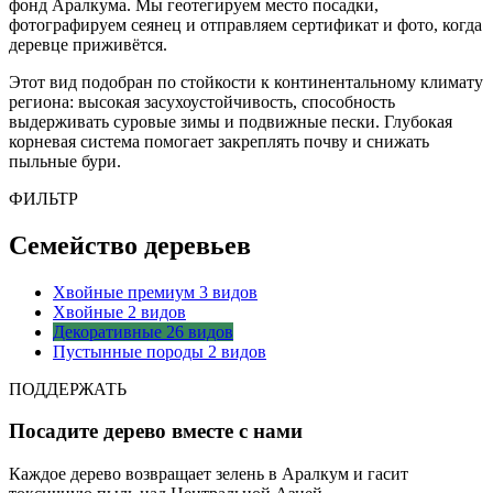
фонд Аралкума. Мы геотегируем место посадки,
фотографируем сеянец и отправляем сертификат и фото, когда
деревце приживётся.
Этот вид подобран по стойкости к континентальному климату
региона: высокая засухоустойчивость, способность
выдерживать суровые зимы и подвижные пески. Глубокая
корневая система помогает закреплять почву и снижать
пыльные бури.
ФИЛЬТР
Семейство деревьев
Хвойные премиум
3 видов
Хвойные
2 видов
Декоративные
26 видов
Пустынные породы
2 видов
ПОДДЕРЖАТЬ
Посадите дерево вместе с нами
Каждое дерево возвращает зелень в Аралкум и гасит