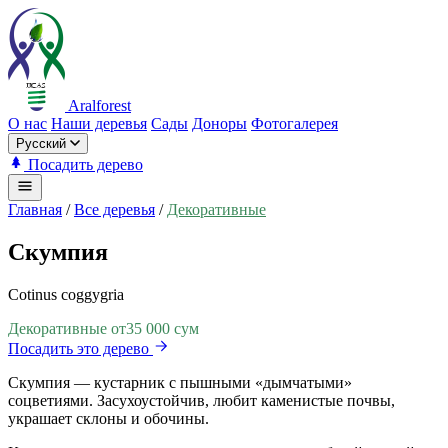
Aralforest
О нас
Наши деревья
Сады
Доноры
Фотогалерея
Русский
Посадить дерево
Главная
/
Все деревья
/
Декоративные
Скумпия
Cotinus coggygria
Декоративные
от
35 000 сум
Посадить это дерево
Скумпия — кустарник с пышными «дымчатыми»
соцветиями. Засухоустойчив, любит каменистые почвы,
украшает склоны и обочины.