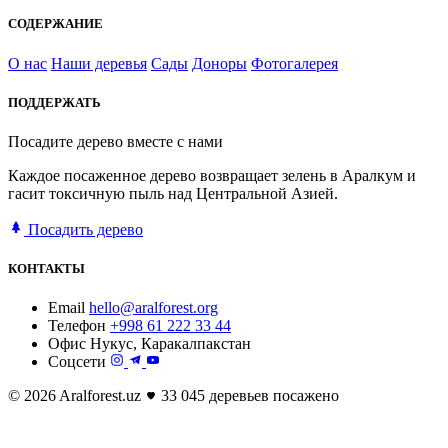
СОДЕРЖАНИЕ
О нас
Наши деревья
Сады
Доноры
Фотогалерея
ПОДДЕРЖАТЬ
Посадите дерево вместе с нами
Каждое посаженное дерево возвращает зелень в Аралкум и
гасит токсичную пыль над Центральной Азией.
Посадить дерево
КОНТАКТЫ
Email
hello@aralforest.org
Телефон
+998 61 222 33 44
Офис
Нукус, Каракалпакстан
Соцсети
© 2026 Aralforest.uz
33 045 деревьев посажено