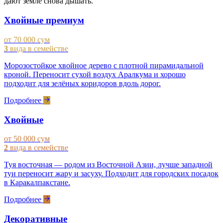
дают земле снова дышать.
Хвойные премиум
от 70 000 сум
3
вида в семействе
Морозостойкое хвойное дерево с плотной пирамидальной
кроной. Переносит сухой воздух Аралкума и хорошо
подходит для зелёных коридоров вдоль дорог.
Подробнее
Хвойные
от 50 000 сум
2
вида в семействе
Туя восточная — родом из Восточной Азии, лучше западной
туи переносит жару и засуху. Подходит для городских посадок
в Каракалпакстане.
Подробнее
Декоративные