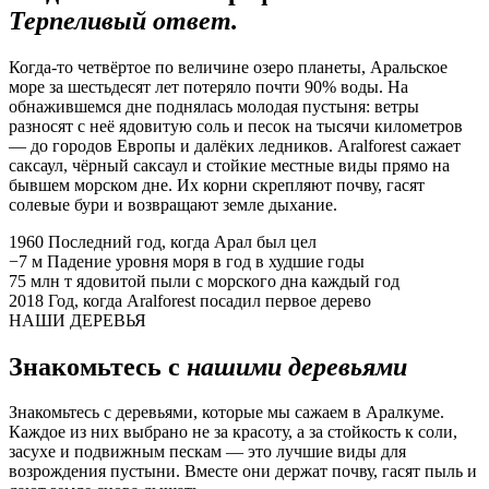
Терпеливый ответ.
Когда-то четвёртое по величине озеро планеты, Аральское
море за шестьдесят лет потеряло почти 90% воды. На
обнажившемся дне поднялась молодая пустыня: ветры
разносят с неё ядовитую соль и песок на тысячи километров
— до городов Европы и далёких ледников. Aralforest сажает
саксаул, чёрный саксаул и стойкие местные виды прямо на
бывшем морском дне. Их корни скрепляют почву, гасят
солевые бури и возвращают земле дыхание.
1960
Последний год, когда Арал был цел
−7 м
Падение уровня моря в год в худшие годы
75 млн т
ядовитой пыли с морского дна каждый год
2018
Год, когда Aralforest посадил первое дерево
НАШИ ДЕРЕВЬЯ
Знакомьтесь с
нашими деревьями
Знакомьтесь с деревьями, которые мы сажаем в Аралкуме.
Каждое из них выбрано не за красоту, а за стойкость к соли,
засухе и подвижным пескам — это лучшие виды для
возрождения пустыни. Вместе они держат почву, гасят пыль и