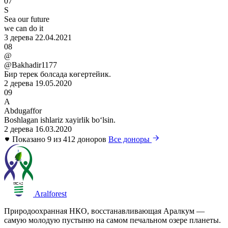
07
S
Sea our future
we can do it
3 дерева
22.04.2021
08
@
@Bakhadir1177
Бир терек болсада көгертейик.
2 дерева
19.05.2020
09
A
Abdugaffor
Boshlagan ishlariz xayirlik boʻlsin.
2 дерева
16.03.2020
Показано 9 из 412 доноров
Все доноры
Aralforest
Природоохранная НКО, восстанавливающая Аралкум —
самую молодую пустыню на самом печальном озере планеты.