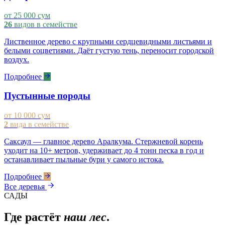
от 25 000 сум
26
видов в семействе
Лиственное дерево с крупными сердцевидными листьями и
белыми соцветиями. Даёт густую тень, переносит городской
воздух.
Подробнее
Пустынные породы
от 10 000 сум
2
вида в семействе
Саксаул — главное дерево Аралкума. Стержневой корень
уходит на 10+ метров, удерживает до 4 тонн песка в год и
останавливает пыльные бури у самого истока.
Подробнее
Все деревья
САДЫ
Где растёт
наш лес
.