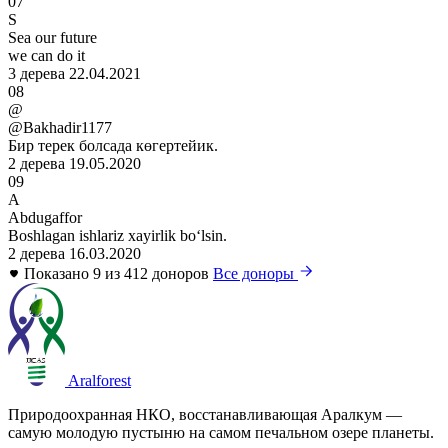
07
S
Sea our future
we can do it
3 дерева
22.04.2021
08
@
@Bakhadir1177
Бир терек болсада көгертейик.
2 дерева
19.05.2020
09
A
Abdugaffor
Boshlagan ishlariz xayirlik boʻlsin.
2 дерева
16.03.2020
Показано 9 из 412 доноров
Все доноры
Aralforest
Природоохранная НКО, восстанавливающая Аралкум —
самую молодую пустыню на самом печальном озере планеты.