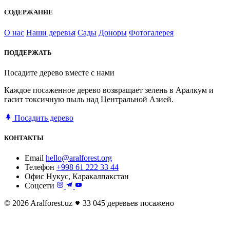
СОДЕРЖАНИЕ
О нас
Наши деревья
Сады
Доноры
Фотогалерея
ПОДДЕРЖАТЬ
Посадите дерево вместе с нами
Каждое посаженное дерево возвращает зелень в Аралкум и
гасит токсичную пыль над Центральной Азией.
Посадить дерево
КОНТАКТЫ
Email
hello@aralforest.org
Телефон
+998 61 222 33 44
Офис
Нукус, Каракалпакстан
Соцсети
© 2026 Aralforest.uz
33 045 деревьев посажено