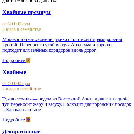
дают земле снова дышать.
Хвойные премиум
от 70 000 сум
3
вида в семействе
Морозостойкое хвойное дерево с плотной пирамидальной
кроной. Переносит сухой воздух Аралкума и хорошо
подходит для зелёных коридоров вдоль дорог.
Подробнее
Хвойные
от 50 000 сум
2
вида в семействе
Туя восточная — родом из Восточной Азии, лучше западной
туи переносит жару и засуху. Подходит для городских посадок
в Каракалпакстане.
Подробнее
Декоративные