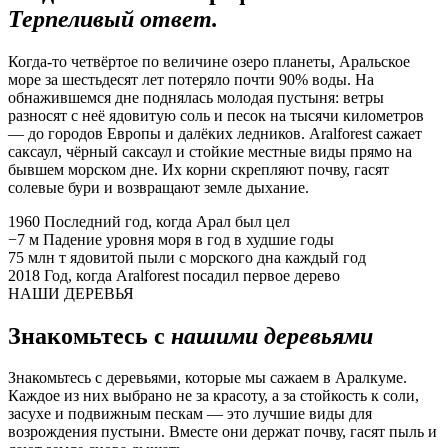
Терпеливый ответ.
Когда-то четвёртое по величине озеро планеты, Аральское
море за шестьдесят лет потеряло почти 90% воды. На
обнажившемся дне поднялась молодая пустыня: ветры
разносят с неё ядовитую соль и песок на тысячи километров
— до городов Европы и далёких ледников. Aralforest сажает
саксаул, чёрный саксаул и стойкие местные виды прямо на
бывшем морском дне. Их корни скрепляют почву, гасят
солевые бури и возвращают земле дыхание.
1960
Последний год, когда Арал был цел
−7 м
Падение уровня моря в год в худшие годы
75 млн т
ядовитой пыли с морского дна каждый год
2018
Год, когда Aralforest посадил первое дерево
НАШИ ДЕРЕВЬЯ
Знакомьтесь с
нашими деревьями
Знакомьтесь с деревьями, которые мы сажаем в Аралкуме.
Каждое из них выбрано не за красоту, а за стойкость к соли,
засухе и подвижным пескам — это лучшие виды для
возрождения пустыни. Вместе они держат почву, гасят пыль и