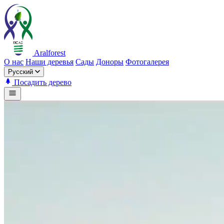
Aralforest
О нас
Наши деревья
Сады
Доноры
Фотогалерея
Русский
Посадить дерево