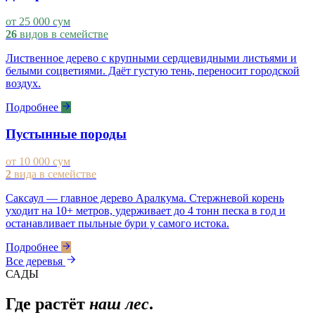
от 25 000 сум
26
видов в семействе
Лиственное дерево с крупными сердцевидными листьями и
белыми соцветиями. Даёт густую тень, переносит городской
воздух.
Подробнее
Пустынные породы
от 10 000 сум
2
вида в семействе
Саксаул — главное дерево Аралкума. Стержневой корень
уходит на 10+ метров, удерживает до 4 тонн песка в год и
останавливает пыльные бури у самого истока.
Подробнее
Все деревья
САДЫ
Где растёт
наш лес
.