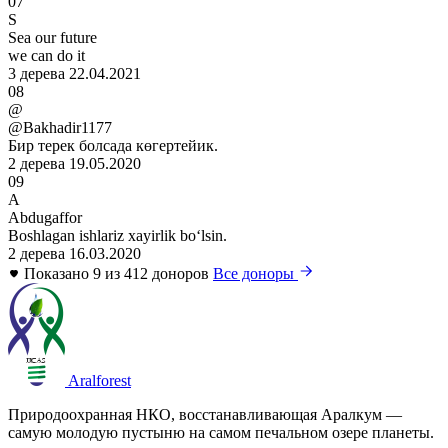
07
S
Sea our future
we can do it
3 дерева
22.04.2021
08
@
@Bakhadir1177
Бир терек болсада көгертейик.
2 дерева
19.05.2020
09
A
Abdugaffor
Boshlagan ishlariz xayirlik boʻlsin.
2 дерева
16.03.2020
Показано 9 из 412 доноров
Все доноры
Aralforest
Природоохранная НКО, восстанавливающая Аралкум —
самую молодую пустыню на самом печальном озере планеты.