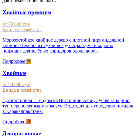
дают земле снова дышать.
Хвойные премиум
от 70 000 сум
3
вида в семействе
Морозостойкое хвойное дерево с плотной пирамидальной
кроной. Переносит сухой воздух Аралкума и хорошо
подходит для зелёных коридоров вдоль дорог.
Подробнее
Хвойные
от 50 000 сум
2
вида в семействе
Туя восточная — родом из Восточной Азии, лучше западной
туи переносит жару и засуху. Подходит для городских посадок
в Каракалпакстане.
Подробнее
Декоративные