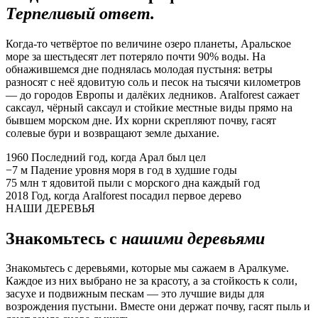
Терпеливый ответ.
Когда-то четвёртое по величине озеро планеты, Аральское
море за шестьдесят лет потеряло почти 90% воды. На
обнажившемся дне поднялась молодая пустыня: ветры
разносят с неё ядовитую соль и песок на тысячи километров
— до городов Европы и далёких ледников. Aralforest сажает
саксаул, чёрный саксаул и стойкие местные виды прямо на
бывшем морском дне. Их корни скрепляют почву, гасят
солевые бури и возвращают земле дыхание.
1960
Последний год, когда Арал был цел
−7 м
Падение уровня моря в год в худшие годы
75 млн т
ядовитой пыли с морского дна каждый год
2018
Год, когда Aralforest посадил первое дерево
НАШИ ДЕРЕВЬЯ
Знакомьтесь с
нашими деревьями
Знакомьтесь с деревьями, которые мы сажаем в Аралкуме.
Каждое из них выбрано не за красоту, а за стойкость к соли,
засухе и подвижным пескам — это лучшие виды для
возрождения пустыни. Вместе они держат почву, гасят пыль и