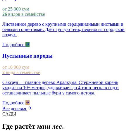
от 25 000 сум
26
видов в семействе
Лиственное дерево с крупными сердцевидными листьями и
белыми соцветиями. Даёт густую тень, переносит городской
воздух.
Подробнее
Пустынные породы
от 10 000 сум
2
вида в семействе
Саксаул — главное дерево Аралкума. Стержневой корень
уходит на 10+ метров, удерживает до 4 тонн песка в год и
останавливает пыльные бури у самого истока.
Подробнее
Все деревья
САДЫ
Где растёт
наш лес
.