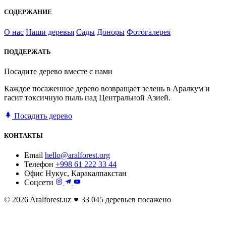
СОДЕРЖАНИЕ
О нас
Наши деревья
Сады
Доноры
Фотогалерея
ПОДДЕРЖАТЬ
Посадите дерево вместе с нами
Каждое посаженное дерево возвращает зелень в Аралкум и
гасит токсичную пыль над Центральной Азией.
Посадить дерево
КОНТАКТЫ
Email
hello@aralforest.org
Телефон
+998 61 222 33 44
Офис
Нукус, Каракалпакстан
Соцсети
© 2026 Aralforest.uz
33 045 деревьев посажено