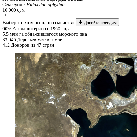
Сексеуил ·
Haloxylon aphyllum
10 000 сум
Выберите хотя бы одно семейство
Давайте посадим
60%
Арала потеряно с 1960 года
5,5 млн га
обнажившегося морского дна
33 045
Деревьев уже в земле
412
Доноров из 47 стран