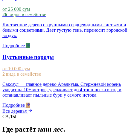
от 25 000 сум
26
видов в семействе
Лиственное дерево с крупными сердцевидными листьями и
белыми соцветиями. Даёт густую тень, переносит городской
воздух.
Подробнее
Пустынные породы
от 10 000 сум
2
вида в семействе
Саксаул — главное дерево Аралкума. Стержневой корень
уходит на 10+ метров, удерживает до 4 тонн песка в год и
останавливает пыльные бури у самого истока.
Подробнее
Все деревья
САДЫ
Где растёт
наш лес
.