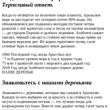
Терпеливый ответ.
Когда-то четвёртое по величине озеро планеты, Аральское
море за шестьдесят лет потеряло почти 90% воды. На
обнажившемся дне поднялась молодая пустыня: ветры
разносят с неё ядовитую соль и песок на тысячи километров
— до городов Европы и далёких ледников. Aralforest сажает
саксаул, чёрный саксаул и стойкие местные виды прямо на
бывшем морском дне. Их корни скрепляют почву, гасят
солевые бури и возвращают земле дыхание.
1960
Последний год, когда Арал был цел
−7 м
Падение уровня моря в год в худшие годы
75 млн т
ядовитой пыли с морского дна каждый год
2018
Год, когда Aralforest посадил первое дерево
НАШИ ДЕРЕВЬЯ
Знакомьтесь с
нашими деревьями
Знакомьтесь с деревьями, которые мы сажаем в Аралкуме.
Каждое из них выбрано не за красоту, а за стойкость к соли,
засухе и подвижным пескам — это лучшие виды для
возрождения пустыни. Вместе они держат почву, гасят пыль и