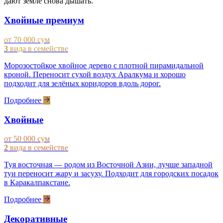
дают земле снова дышать.
Хвойные премиум
от 70 000 сум
3
вида в семействе
Морозостойкое хвойное дерево с плотной пирамидальной
кроной. Переносит сухой воздух Аралкума и хорошо
подходит для зелёных коридоров вдоль дорог.
Подробнее
Хвойные
от 50 000 сум
2
вида в семействе
Туя восточная — родом из Восточной Азии, лучше западной
туи переносит жару и засуху. Подходит для городских посадок
в Каракалпакстане.
Подробнее
Декоративные