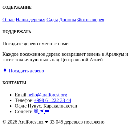
СОДЕРЖАНИЕ
О нас
Наши деревья
Сады
Доноры
Фотогалерея
ПОДДЕРЖАТЬ
Посадите дерево вместе с нами
Каждое посаженное дерево возвращает зелень в Аралкум и
гасит токсичную пыль над Центральной Азией.
Посадить дерево
КОНТАКТЫ
Email
hello@aralforest.org
Телефон
+998 61 222 33 44
Офис
Нукус, Каракалпакстан
Соцсети
© 2026 Aralforest.uz
33 045 деревьев посажено