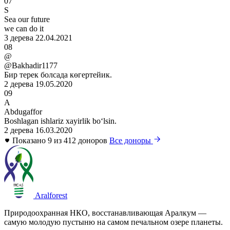
07
S
Sea our future
we can do it
3 дерева
22.04.2021
08
@
@Bakhadir1177
Бир терек болсада көгертейик.
2 дерева
19.05.2020
09
A
Abdugaffor
Boshlagan ishlariz xayirlik boʻlsin.
2 дерева
16.03.2020
Показано 9 из 412 доноров
Все доноры
Aralforest
Природоохранная НКО, восстанавливающая Аралкум —
самую молодую пустыню на самом печальном озере планеты.