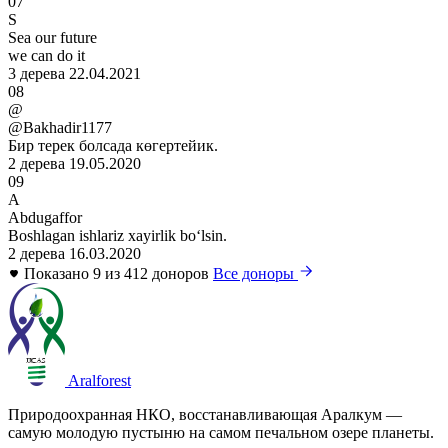
07
S
Sea our future
we can do it
3 дерева
22.04.2021
08
@
@Bakhadir1177
Бир терек болсада көгертейик.
2 дерева
19.05.2020
09
A
Abdugaffor
Boshlagan ishlariz xayirlik boʻlsin.
2 дерева
16.03.2020
Показано 9 из 412 доноров
Все доноры
Aralforest
Природоохранная НКО, восстанавливающая Аралкум —
самую молодую пустыню на самом печальном озере планеты.