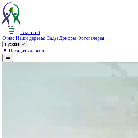
Aralforest
О нас
Наши деревья
Сады
Доноры
Фотогалерея
Русский
Посадить дерево