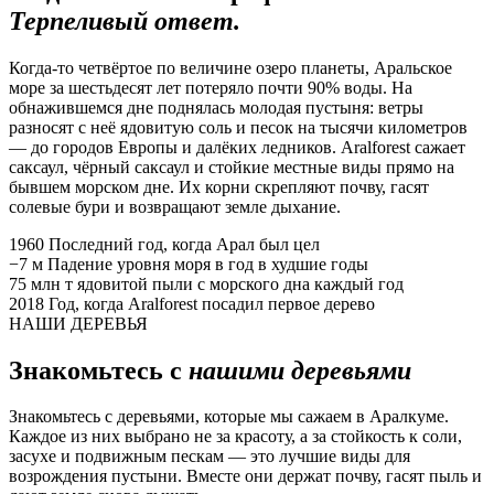
Терпеливый ответ.
Когда-то четвёртое по величине озеро планеты, Аральское
море за шестьдесят лет потеряло почти 90% воды. На
обнажившемся дне поднялась молодая пустыня: ветры
разносят с неё ядовитую соль и песок на тысячи километров
— до городов Европы и далёких ледников. Aralforest сажает
саксаул, чёрный саксаул и стойкие местные виды прямо на
бывшем морском дне. Их корни скрепляют почву, гасят
солевые бури и возвращают земле дыхание.
1960
Последний год, когда Арал был цел
−7 м
Падение уровня моря в год в худшие годы
75 млн т
ядовитой пыли с морского дна каждый год
2018
Год, когда Aralforest посадил первое дерево
НАШИ ДЕРЕВЬЯ
Знакомьтесь с
нашими деревьями
Знакомьтесь с деревьями, которые мы сажаем в Аралкуме.
Каждое из них выбрано не за красоту, а за стойкость к соли,
засухе и подвижным пескам — это лучшие виды для
возрождения пустыни. Вместе они держат почву, гасят пыль и