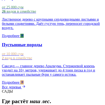
от 25 000 сум
26
видов в семействе
Лиственное дерево с крупными сердцевидными листьями и
белыми соцветиями. Даёт густую тень, переносит городской
воздух.
Подробнее
Пустынные породы
от 10 000 сум
2
вида в семействе
Саксаул — главное дерево Аралкума. Стержневой корень
уходит на 10+ метров, удерживает до 4 тонн песка в год и
останавливает пыльные бури у самого истока.
Подробнее
Все деревья
САДЫ
Где растёт
наш лес
.