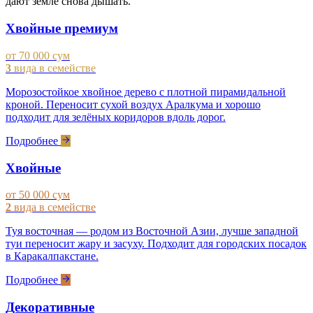
дают земле снова дышать.
Хвойные премиум
от 70 000 сум
3
вида в семействе
Морозостойкое хвойное дерево с плотной пирамидальной
кроной. Переносит сухой воздух Аралкума и хорошо
подходит для зелёных коридоров вдоль дорог.
Подробнее
Хвойные
от 50 000 сум
2
вида в семействе
Туя восточная — родом из Восточной Азии, лучше западной
туи переносит жару и засуху. Подходит для городских посадок
в Каракалпакстане.
Подробнее
Декоративные