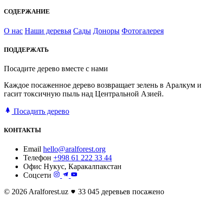
СОДЕРЖАНИЕ
О нас
Наши деревья
Сады
Доноры
Фотогалерея
ПОДДЕРЖАТЬ
Посадите дерево вместе с нами
Каждое посаженное дерево возвращает зелень в Аралкум и
гасит токсичную пыль над Центральной Азией.
Посадить дерево
КОНТАКТЫ
Email
hello@aralforest.org
Телефон
+998 61 222 33 44
Офис
Нукус, Каракалпакстан
Соцсети
© 2026 Aralforest.uz
33 045 деревьев посажено