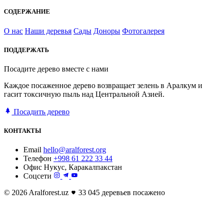
СОДЕРЖАНИЕ
О нас
Наши деревья
Сады
Доноры
Фотогалерея
ПОДДЕРЖАТЬ
Посадите дерево вместе с нами
Каждое посаженное дерево возвращает зелень в Аралкум и
гасит токсичную пыль над Центральной Азией.
Посадить дерево
КОНТАКТЫ
Email
hello@aralforest.org
Телефон
+998 61 222 33 44
Офис
Нукус, Каракалпакстан
Соцсети
© 2026 Aralforest.uz
33 045 деревьев посажено