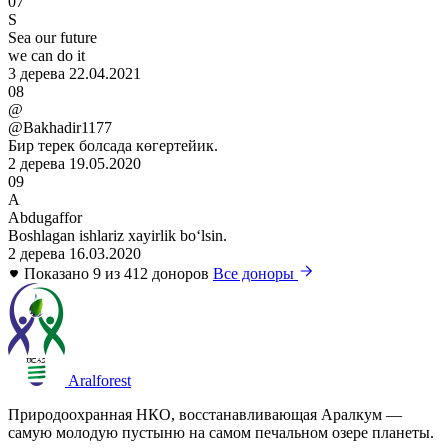
07
S
Sea our future
we can do it
3 дерева
22.04.2021
08
@
@Bakhadir1177
Бир терек болсада көгертейик.
2 дерева
19.05.2020
09
A
Abdugaffor
Boshlagan ishlariz xayirlik boʻlsin.
2 дерева
16.03.2020
Показано 9 из 412 доноров
Все доноры
Aralforest
Природоохранная НКО, восстанавливающая Аралкум —
самую молодую пустыню на самом печальном озере планеты.