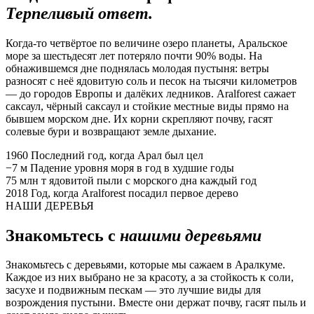
Терпеливый ответ.
Когда-то четвёртое по величине озеро планеты, Аральское
море за шестьдесят лет потеряло почти 90% воды. На
обнажившемся дне поднялась молодая пустыня: ветры
разносят с неё ядовитую соль и песок на тысячи километров
— до городов Европы и далёких ледников. Aralforest сажает
саксаул, чёрный саксаул и стойкие местные виды прямо на
бывшем морском дне. Их корни скрепляют почву, гасят
солевые бури и возвращают земле дыхание.
1960
Последний год, когда Арал был цел
−7 м
Падение уровня моря в год в худшие годы
75 млн т
ядовитой пыли с морского дна каждый год
2018
Год, когда Aralforest посадил первое дерево
НАШИ ДЕРЕВЬЯ
Знакомьтесь с
нашими деревьями
Знакомьтесь с деревьями, которые мы сажаем в Аралкуме.
Каждое из них выбрано не за красоту, а за стойкость к соли,
засухе и подвижным пескам — это лучшие виды для
возрождения пустыни. Вместе они держат почву, гасят пыль и