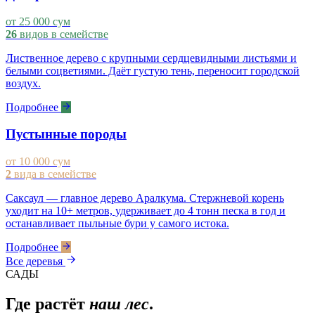
от 25 000 сум
26
видов в семействе
Лиственное дерево с крупными сердцевидными листьями и
белыми соцветиями. Даёт густую тень, переносит городской
воздух.
Подробнее
Пустынные породы
от 10 000 сум
2
вида в семействе
Саксаул — главное дерево Аралкума. Стержневой корень
уходит на 10+ метров, удерживает до 4 тонн песка в год и
останавливает пыльные бури у самого истока.
Подробнее
Все деревья
САДЫ
Где растёт
наш лес
.