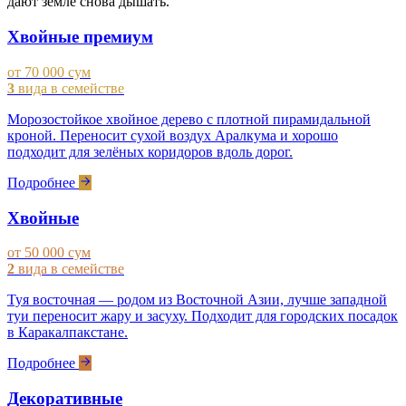
дают земле снова дышать.
Хвойные премиум
от 70 000 сум
3
вида в семействе
Морозостойкое хвойное дерево с плотной пирамидальной
кроной. Переносит сухой воздух Аралкума и хорошо
подходит для зелёных коридоров вдоль дорог.
Подробнее
Хвойные
от 50 000 сум
2
вида в семействе
Туя восточная — родом из Восточной Азии, лучше западной
туи переносит жару и засуху. Подходит для городских посадок
в Каракалпакстане.
Подробнее
Декоративные