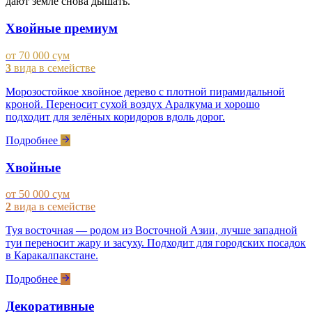
дают земле снова дышать.
Хвойные премиум
от 70 000 сум
3
вида в семействе
Морозостойкое хвойное дерево с плотной пирамидальной
кроной. Переносит сухой воздух Аралкума и хорошо
подходит для зелёных коридоров вдоль дорог.
Подробнее
Хвойные
от 50 000 сум
2
вида в семействе
Туя восточная — родом из Восточной Азии, лучше западной
туи переносит жару и засуху. Подходит для городских посадок
в Каракалпакстане.
Подробнее
Декоративные