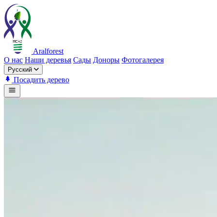
Aralforest
О нас
Наши деревья
Сады
Доноры
Фотогалерея
Русский
Посадить дерево