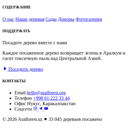
СОДЕРЖАНИЕ
О нас
Наши деревья
Сады
Доноры
Фотогалерея
ПОДДЕРЖАТЬ
Посадите дерево вместе с нами
Каждое посаженное дерево возвращает зелень в Аралкум и
гасит токсичную пыль над Центральной Азией.
Посадить дерево
КОНТАКТЫ
Email
hello@aralforest.org
Телефон
+998 61 222 33 44
Офис
Нукус, Каракалпакстан
Соцсети
© 2026 Aralforest.uz
33 045 деревьев посажено