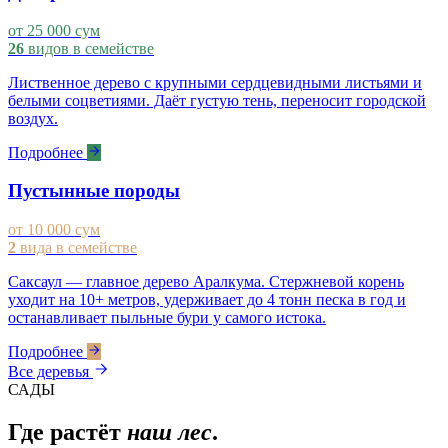
от 25 000 сум
26
видов в семействе
Лиственное дерево с крупными сердцевидными листьями и
белыми соцветиями. Даёт густую тень, переносит городской
воздух.
Подробнее
Пустынные породы
от 10 000 сум
2
вида в семействе
Саксаул — главное дерево Аралкума. Стержневой корень
уходит на 10+ метров, удерживает до 4 тонн песка в год и
останавливает пыльные бури у самого истока.
Подробнее
Все деревья
САДЫ
Где растёт
наш лес
.