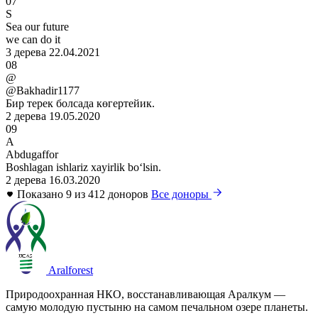
07
S
Sea our future
we can do it
3 дерева
22.04.2021
08
@
@Bakhadir1177
Бир терек болсада көгертейик.
2 дерева
19.05.2020
09
A
Abdugaffor
Boshlagan ishlariz xayirlik boʻlsin.
2 дерева
16.03.2020
Показано 9 из 412 доноров
Все доноры
Aralforest
Природоохранная НКО, восстанавливающая Аралкум —
самую молодую пустыню на самом печальном озере планеты.