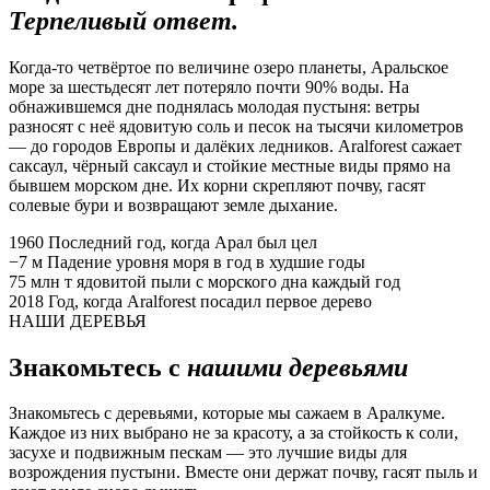
Терпеливый ответ.
Когда-то четвёртое по величине озеро планеты, Аральское
море за шестьдесят лет потеряло почти 90% воды. На
обнажившемся дне поднялась молодая пустыня: ветры
разносят с неё ядовитую соль и песок на тысячи километров
— до городов Европы и далёких ледников. Aralforest сажает
саксаул, чёрный саксаул и стойкие местные виды прямо на
бывшем морском дне. Их корни скрепляют почву, гасят
солевые бури и возвращают земле дыхание.
1960
Последний год, когда Арал был цел
−7 м
Падение уровня моря в год в худшие годы
75 млн т
ядовитой пыли с морского дна каждый год
2018
Год, когда Aralforest посадил первое дерево
НАШИ ДЕРЕВЬЯ
Знакомьтесь с
нашими деревьями
Знакомьтесь с деревьями, которые мы сажаем в Аралкуме.
Каждое из них выбрано не за красоту, а за стойкость к соли,
засухе и подвижным пескам — это лучшие виды для
возрождения пустыни. Вместе они держат почву, гасят пыль и