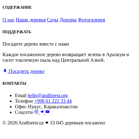
СОДЕРЖАНИЕ
О нас
Наши деревья
Сады
Доноры
Фотогалерея
ПОДДЕРЖАТЬ
Посадите дерево вместе с нами
Каждое посаженное дерево возвращает зелень в Аралкум и
гасит токсичную пыль над Центральной Азией.
Посадить дерево
КОНТАКТЫ
Email
hello@aralforest.org
Телефон
+998 61 222 33 44
Офис
Нукус, Каракалпакстан
Соцсети
© 2026 Aralforest.uz
33 045 деревьев посажено