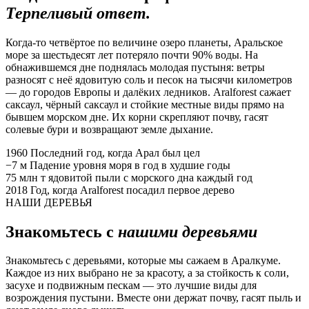
Терпеливый ответ.
Когда-то четвёртое по величине озеро планеты, Аральское
море за шестьдесят лет потеряло почти 90% воды. На
обнажившемся дне поднялась молодая пустыня: ветры
разносят с неё ядовитую соль и песок на тысячи километров
— до городов Европы и далёких ледников. Aralforest сажает
саксаул, чёрный саксаул и стойкие местные виды прямо на
бывшем морском дне. Их корни скрепляют почву, гасят
солевые бури и возвращают земле дыхание.
1960
Последний год, когда Арал был цел
−7 м
Падение уровня моря в год в худшие годы
75 млн т
ядовитой пыли с морского дна каждый год
2018
Год, когда Aralforest посадил первое дерево
НАШИ ДЕРЕВЬЯ
Знакомьтесь с
нашими деревьями
Знакомьтесь с деревьями, которые мы сажаем в Аралкуме.
Каждое из них выбрано не за красоту, а за стойкость к соли,
засухе и подвижным пескам — это лучшие виды для
возрождения пустыни. Вместе они держат почву, гасят пыль и