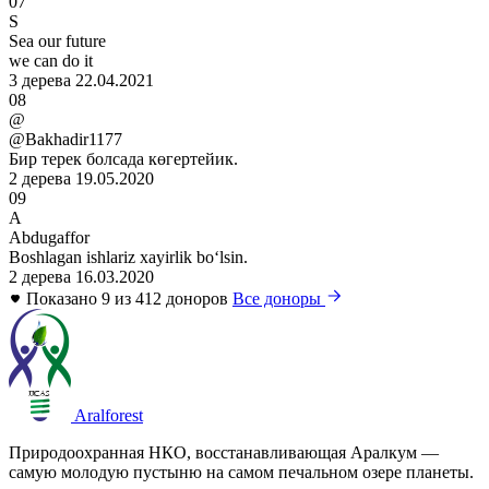
07
S
Sea our future
we can do it
3 дерева
22.04.2021
08
@
@Bakhadir1177
Бир терек болсада көгертейик.
2 дерева
19.05.2020
09
A
Abdugaffor
Boshlagan ishlariz xayirlik boʻlsin.
2 дерева
16.03.2020
Показано 9 из 412 доноров
Все доноры
Aralforest
Природоохранная НКО, восстанавливающая Аралкум —
самую молодую пустыню на самом печальном озере планеты.