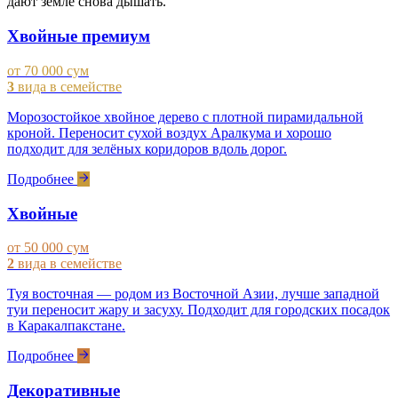
дают земле снова дышать.
Хвойные премиум
от 70 000 сум
3
вида в семействе
Морозостойкое хвойное дерево с плотной пирамидальной
кроной. Переносит сухой воздух Аралкума и хорошо
подходит для зелёных коридоров вдоль дорог.
Подробнее
Хвойные
от 50 000 сум
2
вида в семействе
Туя восточная — родом из Восточной Азии, лучше западной
туи переносит жару и засуху. Подходит для городских посадок
в Каракалпакстане.
Подробнее
Декоративные