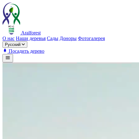
Aralforest
О нас
Наши деревья
Сады
Доноры
Фотогалерея
Русский
Посадить дерево