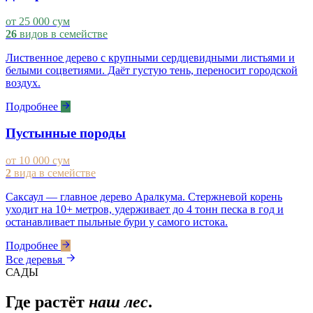
от 25 000 сум
26
видов в семействе
Лиственное дерево с крупными сердцевидными листьями и
белыми соцветиями. Даёт густую тень, переносит городской
воздух.
Подробнее
Пустынные породы
от 10 000 сум
2
вида в семействе
Саксаул — главное дерево Аралкума. Стержневой корень
уходит на 10+ метров, удерживает до 4 тонн песка в год и
останавливает пыльные бури у самого истока.
Подробнее
Все деревья
САДЫ
Где растёт
наш лес
.