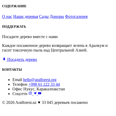
СОДЕРЖАНИЕ
О нас
Наши деревья
Сады
Доноры
Фотогалерея
ПОДДЕРЖАТЬ
Посадите дерево вместе с нами
Каждое посаженное дерево возвращает зелень в Аралкум и
гасит токсичную пыль над Центральной Азией.
Посадить дерево
КОНТАКТЫ
Email
hello@aralforest.org
Телефон
+998 61 222 33 44
Офис
Нукус, Каракалпакстан
Соцсети
© 2026 Aralforest.uz
33 045 деревьев посажено