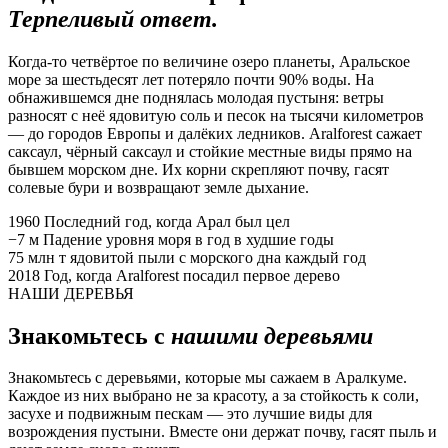
Терпеливый ответ.
Когда-то четвёртое по величине озеро планеты, Аральское
море за шестьдесят лет потеряло почти 90% воды. На
обнажившемся дне поднялась молодая пустыня: ветры
разносят с неё ядовитую соль и песок на тысячи километров
— до городов Европы и далёких ледников. Aralforest сажает
саксаул, чёрный саксаул и стойкие местные виды прямо на
бывшем морском дне. Их корни скрепляют почву, гасят
солевые бури и возвращают земле дыхание.
1960
Последний год, когда Арал был цел
−7 м
Падение уровня моря в год в худшие годы
75 млн т
ядовитой пыли с морского дна каждый год
2018
Год, когда Aralforest посадил первое дерево
НАШИ ДЕРЕВЬЯ
Знакомьтесь с
нашими деревьями
Знакомьтесь с деревьями, которые мы сажаем в Аралкуме.
Каждое из них выбрано не за красоту, а за стойкость к соли,
засухе и подвижным пескам — это лучшие виды для
возрождения пустыни. Вместе они держат почву, гасят пыль и