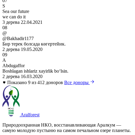
07
S
Sea our future
we can do it
3 дерева
22.04.2021
08
@
@Bakhadir1177
Бир терек болсада көгертейик.
2 дерева
19.05.2020
09
A
Abdugaffor
Boshlagan ishlariz xayirlik boʻlsin.
2 дерева
16.03.2020
Показано 9 из 412 доноров
Все доноры
Aralforest
Природоохранная НКО, восстанавливающая Аралкум —
самую молодую пустыню на самом печальном озере планеты.