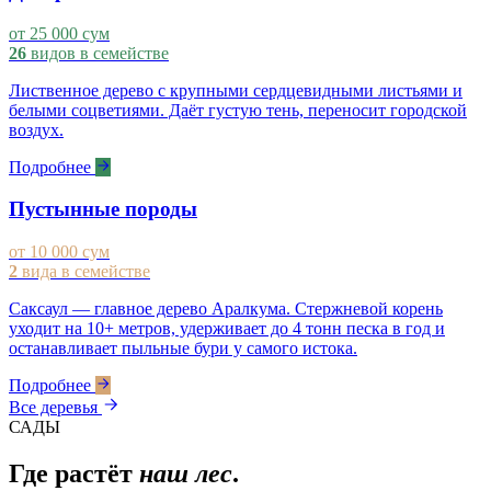
от 25 000 сум
26
видов в семействе
Лиственное дерево с крупными сердцевидными листьями и
белыми соцветиями. Даёт густую тень, переносит городской
воздух.
Подробнее
Пустынные породы
от 10 000 сум
2
вида в семействе
Саксаул — главное дерево Аралкума. Стержневой корень
уходит на 10+ метров, удерживает до 4 тонн песка в год и
останавливает пыльные бури у самого истока.
Подробнее
Все деревья
САДЫ
Где растёт
наш лес
.