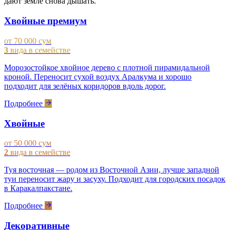
дают земле снова дышать.
Хвойные премиум
от 70 000 сум
3
вида в семействе
Морозостойкое хвойное дерево с плотной пирамидальной
кроной. Переносит сухой воздух Аралкума и хорошо
подходит для зелёных коридоров вдоль дорог.
Подробнее
Хвойные
от 50 000 сум
2
вида в семействе
Туя восточная — родом из Восточной Азии, лучше западной
туи переносит жару и засуху. Подходит для городских посадок
в Каракалпакстане.
Подробнее
Декоративные