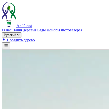
Aralforest
О нас
Наши деревья
Сады
Доноры
Фотогалерея
Русский
Посадить дерево