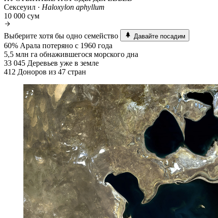
Сексеуил ·
Haloxylon aphyllum
10 000 сум
Выберите хотя бы одно семейство
Давайте посадим
60%
Арала потеряно с 1960 года
5,5 млн га
обнажившегося морского дна
33 045
Деревьев уже в земле
412
Доноров из 47 стран