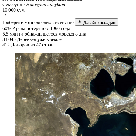
Сексеуил ·
Haloxylon aphyllum
10 000 сум
Выберите хотя бы одно семейство
Давайте посадим
60%
Арала потеряно с 1960 года
5,5 млн га
обнажившегося морского дна
33 045
Деревьев уже в земле
412
Доноров из 47 стран