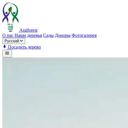
Aralforest
О нас
Наши деревья
Сады
Доноры
Фотогалерея
Русский
Посадить дерево