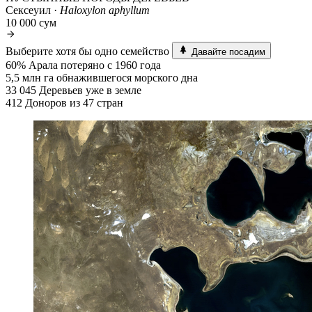
Сексеуил ·
Haloxylon aphyllum
10 000 сум
Выберите хотя бы одно семейство
Давайте посадим
60%
Арала потеряно с 1960 года
5,5 млн га
обнажившегося морского дна
33 045
Деревьев уже в земле
412
Доноров из 47 стран