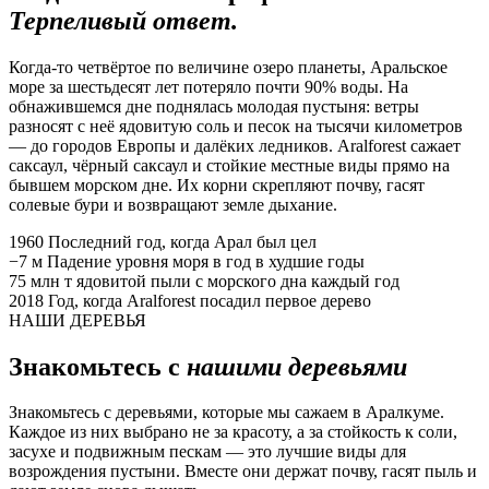
Терпеливый ответ.
Когда-то четвёртое по величине озеро планеты, Аральское
море за шестьдесят лет потеряло почти 90% воды. На
обнажившемся дне поднялась молодая пустыня: ветры
разносят с неё ядовитую соль и песок на тысячи километров
— до городов Европы и далёких ледников. Aralforest сажает
саксаул, чёрный саксаул и стойкие местные виды прямо на
бывшем морском дне. Их корни скрепляют почву, гасят
солевые бури и возвращают земле дыхание.
1960
Последний год, когда Арал был цел
−7 м
Падение уровня моря в год в худшие годы
75 млн т
ядовитой пыли с морского дна каждый год
2018
Год, когда Aralforest посадил первое дерево
НАШИ ДЕРЕВЬЯ
Знакомьтесь с
нашими деревьями
Знакомьтесь с деревьями, которые мы сажаем в Аралкуме.
Каждое из них выбрано не за красоту, а за стойкость к соли,
засухе и подвижным пескам — это лучшие виды для
возрождения пустыни. Вместе они держат почву, гасят пыль и