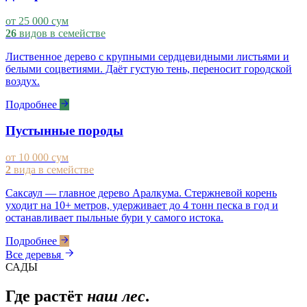
от 25 000 сум
26
видов в семействе
Лиственное дерево с крупными сердцевидными листьями и
белыми соцветиями. Даёт густую тень, переносит городской
воздух.
Подробнее
Пустынные породы
от 10 000 сум
2
вида в семействе
Саксаул — главное дерево Аралкума. Стержневой корень
уходит на 10+ метров, удерживает до 4 тонн песка в год и
останавливает пыльные бури у самого истока.
Подробнее
Все деревья
САДЫ
Где растёт
наш лес
.