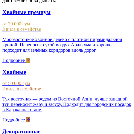
дают земле снова дышать.
Хвойные премиум
от 70 000 сум
3
вида в семействе
Морозостойкое хвойное дерево с плотной пирамидальной
кроной. Переносит сухой воздух Аралкума и хорошо
подходит для зелёных коридоров вдоль дорог.
Подробнее
Хвойные
от 50 000 сум
2
вида в семействе
Туя восточная — родом из Восточной Азии, лучше западной
туи переносит жару и засуху. Подходит для городских посадок
в Каракалпакстане.
Подробнее
Декоративные