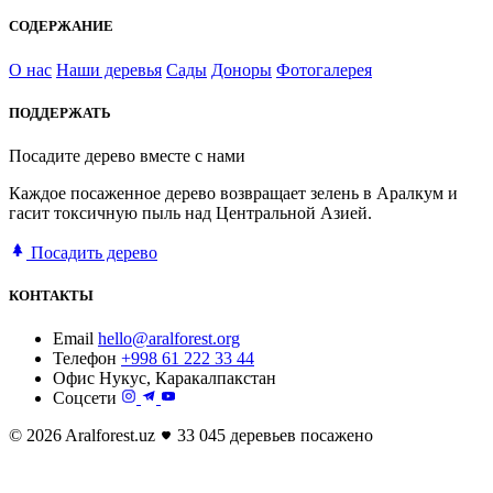
СОДЕРЖАНИЕ
О нас
Наши деревья
Сады
Доноры
Фотогалерея
ПОДДЕРЖАТЬ
Посадите дерево вместе с нами
Каждое посаженное дерево возвращает зелень в Аралкум и
гасит токсичную пыль над Центральной Азией.
Посадить дерево
КОНТАКТЫ
Email
hello@aralforest.org
Телефон
+998 61 222 33 44
Офис
Нукус, Каракалпакстан
Соцсети
© 2026 Aralforest.uz
33 045 деревьев посажено