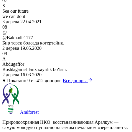
07
S
Sea our future
we can do it
3 дерева
22.04.2021
08
@
@Bakhadir1177
Бир терек болсада көгертейик.
2 дерева
19.05.2020
09
A
Abdugaffor
Boshlagan ishlariz xayirlik boʻlsin.
2 дерева
16.03.2020
Показано 9 из 412 доноров
Все доноры
Aralforest
Природоохранная НКО, восстанавливающая Аралкум —
самую молодую пустыню на самом печальном озере планеты.