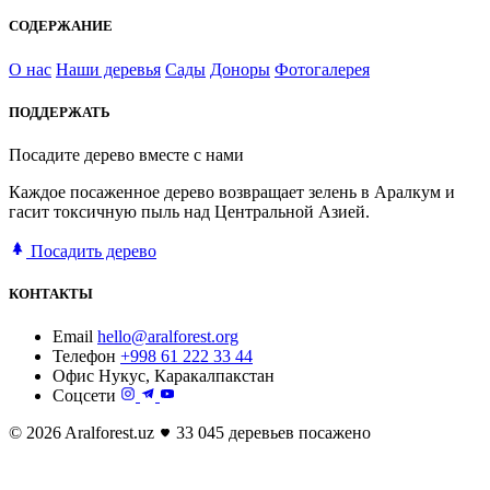
СОДЕРЖАНИЕ
О нас
Наши деревья
Сады
Доноры
Фотогалерея
ПОДДЕРЖАТЬ
Посадите дерево вместе с нами
Каждое посаженное дерево возвращает зелень в Аралкум и
гасит токсичную пыль над Центральной Азией.
Посадить дерево
КОНТАКТЫ
Email
hello@aralforest.org
Телефон
+998 61 222 33 44
Офис
Нукус, Каракалпакстан
Соцсети
© 2026 Aralforest.uz
33 045 деревьев посажено