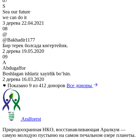
07
S
Sea our future
we can do it
3 дерева
22.04.2021
08
@
@Bakhadir1177
Бир терек болсада көгертейик.
2 дерева
19.05.2020
09
A
Abdugaffor
Boshlagan ishlariz xayirlik boʻlsin.
2 дерева
16.03.2020
Показано 9 из 412 доноров
Все доноры
Aralforest
Природоохранная НКО, восстанавливающая Аралкум —
самую молодую пустыню на самом печальном озере планеты.