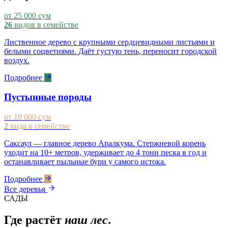
от 25 000 сум
26
видов в семействе
Лиственное дерево с крупными сердцевидными листьями и
белыми соцветиями. Даёт густую тень, переносит городской
воздух.
Подробнее
Пустынные породы
от 10 000 сум
2
вида в семействе
Саксаул — главное дерево Аралкума. Стержневой корень
уходит на 10+ метров, удерживает до 4 тонн песка в год и
останавливает пыльные бури у самого истока.
Подробнее
Все деревья
САДЫ
Где растёт
наш лес
.