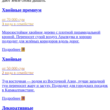
дают земле снова дышать.
Хвойные премиум
от 70 000 сум
3
вида в семействе
Морозостойкое хвойное дерево с плотной пирамидальной
кроной. Переносит сухой воздух Аралкума и хорошо
подходит для зелёных коридоров вдоль дорог.
Подробнее
Хвойные
от 50 000 сум
2
вида в семействе
Туя восточная — родом из Восточной Азии, лучше западной
туи переносит жару и засуху. Подходит для городских посадок
в Каракалпакстане.
Подробнее
Декоративные