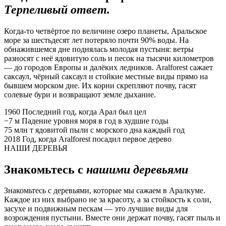
Терпеливый ответ.
Когда-то четвёртое по величине озеро планеты, Аральское
море за шестьдесят лет потеряло почти 90% воды. На
обнажившемся дне поднялась молодая пустыня: ветры
разносят с неё ядовитую соль и песок на тысячи километров
— до городов Европы и далёких ледников. Aralforest сажает
саксаул, чёрный саксаул и стойкие местные виды прямо на
бывшем морском дне. Их корни скрепляют почву, гасят
солевые бури и возвращают земле дыхание.
1960
Последний год, когда Арал был цел
−7 м
Падение уровня моря в год в худшие годы
75 млн т
ядовитой пыли с морского дна каждый год
2018
Год, когда Aralforest посадил первое дерево
НАШИ ДЕРЕВЬЯ
Знакомьтесь с
нашими деревьями
Знакомьтесь с деревьями, которые мы сажаем в Аралкуме.
Каждое из них выбрано не за красоту, а за стойкость к соли,
засухе и подвижным пескам — это лучшие виды для
возрождения пустыни. Вместе они держат почву, гасят пыль и