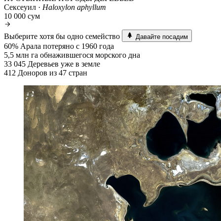
Сексеуил ·
Haloxylon aphyllum
10 000 сум
Выберите хотя бы одно семейство
Давайте посадим
60%
Арала потеряно с 1960 года
5,5 млн га
обнажившегося морского дна
33 045
Деревьев уже в земле
412
Доноров из 47 стран