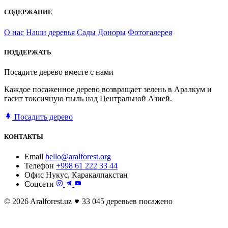
СОДЕРЖАНИЕ
О нас
Наши деревья
Сады
Доноры
Фотогалерея
ПОДДЕРЖАТЬ
Посадите дерево вместе с нами
Каждое посаженное дерево возвращает зелень в Аралкум и
гасит токсичную пыль над Центральной Азией.
Посадить дерево
КОНТАКТЫ
Email
hello@aralforest.org
Телефон
+998 61 222 33 44
Офис
Нукус, Каракалпакстан
Соцсети
© 2026 Aralforest.uz
33 045 деревьев посажено