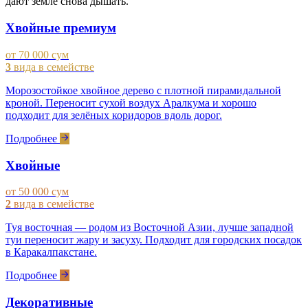
дают земле снова дышать.
Хвойные премиум
от 70 000 сум
3
вида в семействе
Морозостойкое хвойное дерево с плотной пирамидальной
кроной. Переносит сухой воздух Аралкума и хорошо
подходит для зелёных коридоров вдоль дорог.
Подробнее
Хвойные
от 50 000 сум
2
вида в семействе
Туя восточная — родом из Восточной Азии, лучше западной
туи переносит жару и засуху. Подходит для городских посадок
в Каракалпакстане.
Подробнее
Декоративные