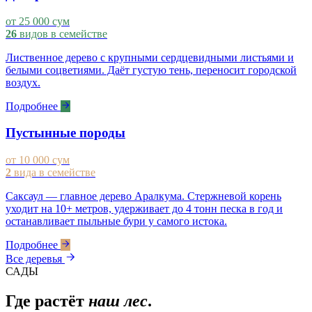
от 25 000 сум
26
видов в семействе
Лиственное дерево с крупными сердцевидными листьями и
белыми соцветиями. Даёт густую тень, переносит городской
воздух.
Подробнее
Пустынные породы
от 10 000 сум
2
вида в семействе
Саксаул — главное дерево Аралкума. Стержневой корень
уходит на 10+ метров, удерживает до 4 тонн песка в год и
останавливает пыльные бури у самого истока.
Подробнее
Все деревья
САДЫ
Где растёт
наш лес
.