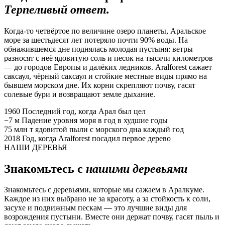
Терпеливый ответ.
Когда-то четвёртое по величине озеро планеты, Аральское
море за шестьдесят лет потеряло почти 90% воды. На
обнажившемся дне поднялась молодая пустыня: ветры
разносят с неё ядовитую соль и песок на тысячи километров
— до городов Европы и далёких ледников. Aralforest сажает
саксаул, чёрный саксаул и стойкие местные виды прямо на
бывшем морском дне. Их корни скрепляют почву, гасят
солевые бури и возвращают земле дыхание.
1960
Последний год, когда Арал был цел
−7 м
Падение уровня моря в год в худшие годы
75 млн т
ядовитой пыли с морского дна каждый год
2018
Год, когда Aralforest посадил первое дерево
НАШИ ДЕРЕВЬЯ
Знакомьтесь с
нашими деревьями
Знакомьтесь с деревьями, которые мы сажаем в Аралкуме.
Каждое из них выбрано не за красоту, а за стойкость к соли,
засухе и подвижным пескам — это лучшие виды для
возрождения пустыни. Вместе они держат почву, гасят пыль и