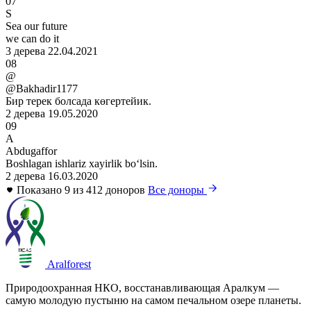
07
S
Sea our future
we can do it
3 дерева
22.04.2021
08
@
@Bakhadir1177
Бир терек болсада көгертейик.
2 дерева
19.05.2020
09
A
Abdugaffor
Boshlagan ishlariz xayirlik boʻlsin.
2 дерева
16.03.2020
Показано 9 из 412 доноров
Все доноры
Aralforest
Природоохранная НКО, восстанавливающая Аралкум —
самую молодую пустыню на самом печальном озере планеты.