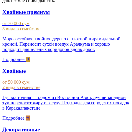
дают земле снова дышать.
Хвойные премиум
от 70 000 сум
3
вида в семействе
Морозостойкое хвойное дерево с плотной пирамидальной
кроной. Переносит сухой воздух Аралкума и хорошо
подходит для зелёных коридоров вдоль дорог.
Подробнее
Хвойные
от 50 000 сум
2
вида в семействе
Туя восточная — родом из Восточной Азии, лучше западной
туи переносит жару и засуху. Подходит для городских посадок
в Каракалпакстане.
Подробнее
Декоративные