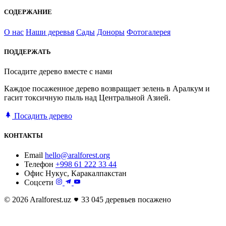
СОДЕРЖАНИЕ
О нас
Наши деревья
Сады
Доноры
Фотогалерея
ПОДДЕРЖАТЬ
Посадите дерево вместе с нами
Каждое посаженное дерево возвращает зелень в Аралкум и
гасит токсичную пыль над Центральной Азией.
Посадить дерево
КОНТАКТЫ
Email
hello@aralforest.org
Телефон
+998 61 222 33 44
Офис
Нукус, Каракалпакстан
Соцсети
© 2026 Aralforest.uz
33 045 деревьев посажено