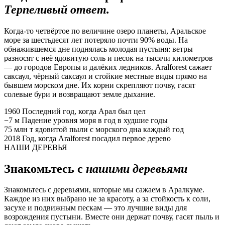
Терпеливый ответ.
Когда-то четвёртое по величине озеро планеты, Аральское
море за шестьдесят лет потеряло почти 90% воды. На
обнажившемся дне поднялась молодая пустыня: ветры
разносят с неё ядовитую соль и песок на тысячи километров
— до городов Европы и далёких ледников. Aralforest сажает
саксаул, чёрный саксаул и стойкие местные виды прямо на
бывшем морском дне. Их корни скрепляют почву, гасят
солевые бури и возвращают земле дыхание.
1960
Последний год, когда Арал был цел
−7 м
Падение уровня моря в год в худшие годы
75 млн т
ядовитой пыли с морского дна каждый год
2018
Год, когда Aralforest посадил первое дерево
НАШИ ДЕРЕВЬЯ
Знакомьтесь с
нашими деревьями
Знакомьтесь с деревьями, которые мы сажаем в Аралкуме.
Каждое из них выбрано не за красоту, а за стойкость к соли,
засухе и подвижным пескам — это лучшие виды для
возрождения пустыни. Вместе они держат почву, гасят пыль и