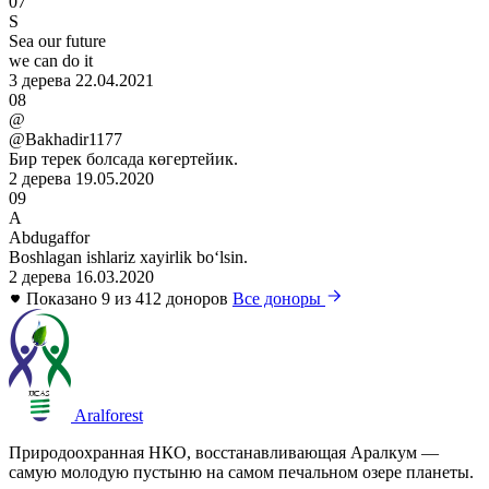
07
S
Sea our future
we can do it
3 дерева
22.04.2021
08
@
@Bakhadir1177
Бир терек болсада көгертейик.
2 дерева
19.05.2020
09
A
Abdugaffor
Boshlagan ishlariz xayirlik boʻlsin.
2 дерева
16.03.2020
Показано 9 из 412 доноров
Все доноры
Aralforest
Природоохранная НКО, восстанавливающая Аралкум —
самую молодую пустыню на самом печальном озере планеты.