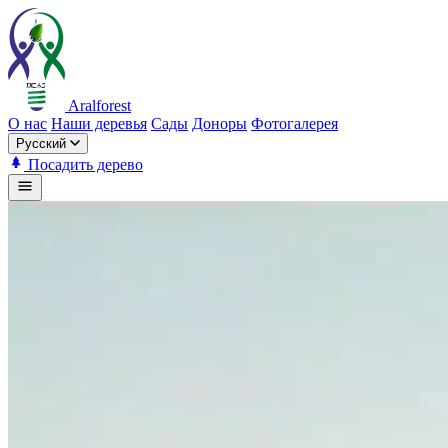
Aralforest
О нас
Наши деревья
Сады
Доноры
Фотогалерея
Русский
Посадить дерево