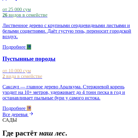
от 25 000 сум
26
видов в семействе
Лиственное дерево с крупными сердцевидными листьями и
белыми соцветиями. Даёт густую тень, переносит городской
воздух.
Подробнее
Пустынные породы
от 10 000 сум
2
вида в семействе
Саксаул — главное дерево Аралкума. Стержневой корень
уходит на 10+ метров, удерживает до 4 тонн песка в год и
останавливает пыльные бури у самого истока.
Подробнее
Все деревья
САДЫ
Где растёт
наш лес
.