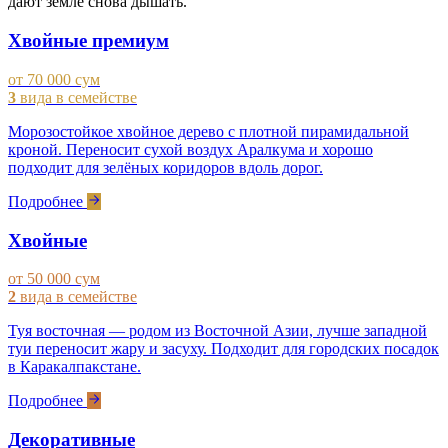
дают земле снова дышать.
Хвойные премиум
от 70 000 сум
3
вида в семействе
Морозостойкое хвойное дерево с плотной пирамидальной
кроной. Переносит сухой воздух Аралкума и хорошо
подходит для зелёных коридоров вдоль дорог.
Подробнее
Хвойные
от 50 000 сум
2
вида в семействе
Туя восточная — родом из Восточной Азии, лучше западной
туи переносит жару и засуху. Подходит для городских посадок
в Каракалпакстане.
Подробнее
Декоративные