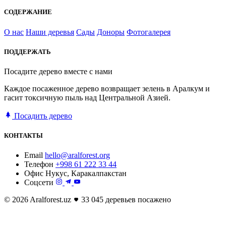
СОДЕРЖАНИЕ
О нас
Наши деревья
Сады
Доноры
Фотогалерея
ПОДДЕРЖАТЬ
Посадите дерево вместе с нами
Каждое посаженное дерево возвращает зелень в Аралкум и
гасит токсичную пыль над Центральной Азией.
Посадить дерево
КОНТАКТЫ
Email
hello@aralforest.org
Телефон
+998 61 222 33 44
Офис
Нукус, Каракалпакстан
Соцсети
© 2026 Aralforest.uz
33 045 деревьев посажено