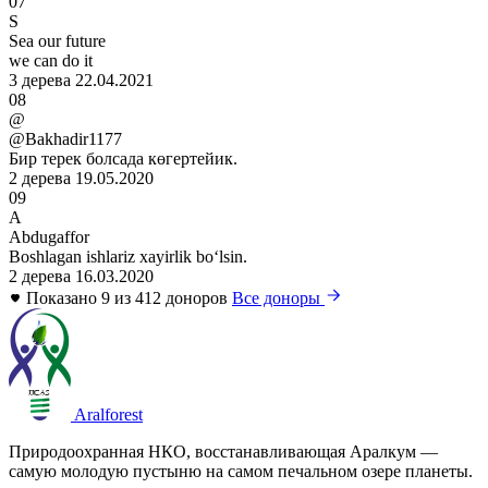
07
S
Sea our future
we can do it
3 дерева
22.04.2021
08
@
@Bakhadir1177
Бир терек болсада көгертейик.
2 дерева
19.05.2020
09
A
Abdugaffor
Boshlagan ishlariz xayirlik boʻlsin.
2 дерева
16.03.2020
Показано 9 из 412 доноров
Все доноры
Aralforest
Природоохранная НКО, восстанавливающая Аралкум —
самую молодую пустыню на самом печальном озере планеты.