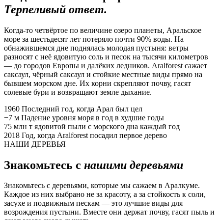
Терпеливый ответ.
Когда-то четвёртое по величине озеро планеты, Аральское
море за шестьдесят лет потеряло почти 90% воды. На
обнажившемся дне поднялась молодая пустыня: ветры
разносят с неё ядовитую соль и песок на тысячи километров
— до городов Европы и далёких ледников. Aralforest сажает
саксаул, чёрный саксаул и стойкие местные виды прямо на
бывшем морском дне. Их корни скрепляют почву, гасят
солевые бури и возвращают земле дыхание.
1960
Последний год, когда Арал был цел
−7 м
Падение уровня моря в год в худшие годы
75 млн т
ядовитой пыли с морского дна каждый год
2018
Год, когда Aralforest посадил первое дерево
НАШИ ДЕРЕВЬЯ
Знакомьтесь с
нашими деревьями
Знакомьтесь с деревьями, которые мы сажаем в Аралкуме.
Каждое из них выбрано не за красоту, а за стойкость к соли,
засухе и подвижным пескам — это лучшие виды для
возрождения пустыни. Вместе они держат почву, гасят пыль и