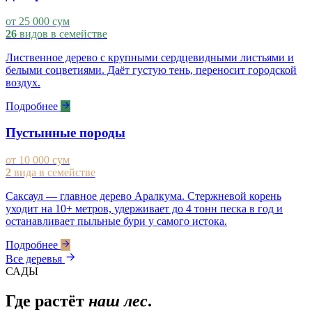
от 25 000 сум
26
видов в семействе
Лиственное дерево с крупными сердцевидными листьями и
белыми соцветиями. Даёт густую тень, переносит городской
воздух.
Подробнее
Пустынные породы
от 10 000 сум
2
вида в семействе
Саксаул — главное дерево Аралкума. Стержневой корень
уходит на 10+ метров, удерживает до 4 тонн песка в год и
останавливает пыльные бури у самого истока.
Подробнее
Все деревья
САДЫ
Где растёт
наш лес
.