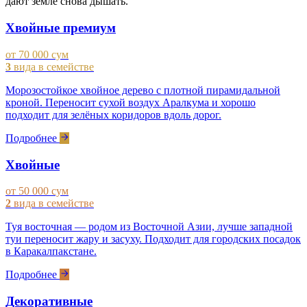
дают земле снова дышать.
Хвойные премиум
от 70 000 сум
3
вида в семействе
Морозостойкое хвойное дерево с плотной пирамидальной
кроной. Переносит сухой воздух Аралкума и хорошо
подходит для зелёных коридоров вдоль дорог.
Подробнее
Хвойные
от 50 000 сум
2
вида в семействе
Туя восточная — родом из Восточной Азии, лучше западной
туи переносит жару и засуху. Подходит для городских посадок
в Каракалпакстане.
Подробнее
Декоративные