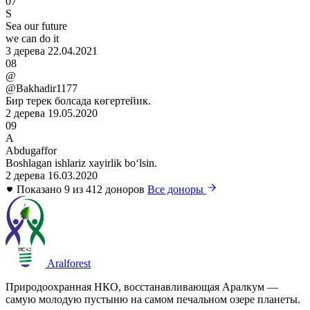
07
S
Sea our future
we can do it
3 дерева
22.04.2021
08
@
@Bakhadir1177
Бир терек болсада көгертейик.
2 дерева
19.05.2020
09
A
Abdugaffor
Boshlagan ishlariz xayirlik boʻlsin.
2 дерева
16.03.2020
Показано 9 из 412 доноров
Все доноры
Aralforest
Природоохранная НКО, восстанавливающая Аралкум —
самую молодую пустыню на самом печальном озере планеты.