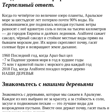
Терпеливый ответ.
Когда-то четвёртое по величине озеро планеты, Аральское
море за шестьдесят лет потеряло почти 90% воды. На
обнажившемся дне поднялась молодая пустыня: ветры
разносят с неё ядовитую соль и песок на тысячи километров
— до городов Европы и далёких ледников. Aralforest сажает
саксаул, чёрный саксаул и стойкие местные виды прямо на
бывшем морском дне. Их корни скрепляют почву, гасят
солевые бури и возвращают земле дыхание.
1960
Последний год, когда Арал был цел
−7 м
Падение уровня моря в год в худшие годы
75 млн т
ядовитой пыли с морского дна каждый год
2018
Год, когда Aralforest посадил первое дерево
НАШИ ДЕРЕВЬЯ
Знакомьтесь с
нашими деревьями
Знакомьтесь с деревьями, которые мы сажаем в Аралкуме.
Каждое из них выбрано не за красоту, а за стойкость к соли,
засухе и подвижным пескам — это лучшие виды для
возрождения пустыни. Вместе они держат почву, гасят пыль и