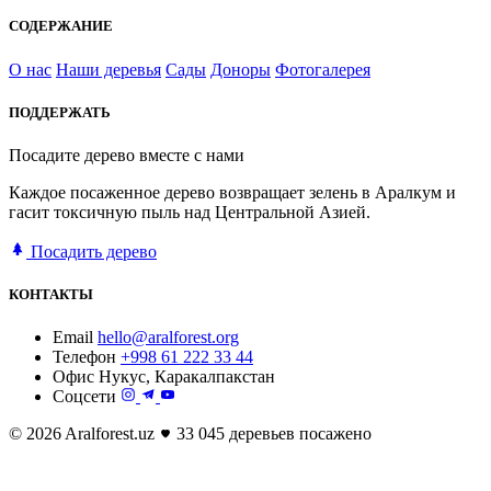
СОДЕРЖАНИЕ
О нас
Наши деревья
Сады
Доноры
Фотогалерея
ПОДДЕРЖАТЬ
Посадите дерево вместе с нами
Каждое посаженное дерево возвращает зелень в Аралкум и
гасит токсичную пыль над Центральной Азией.
Посадить дерево
КОНТАКТЫ
Email
hello@aralforest.org
Телефон
+998 61 222 33 44
Офис
Нукус, Каракалпакстан
Соцсети
© 2026 Aralforest.uz
33 045 деревьев посажено