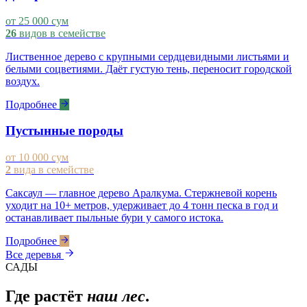
от 25 000 сум
26
видов в семействе
Лиственное дерево с крупными сердцевидными листьями и
белыми соцветиями. Даёт густую тень, переносит городской
воздух.
Подробнее
Пустынные породы
от 10 000 сум
2
вида в семействе
Саксаул — главное дерево Аралкума. Стержневой корень
уходит на 10+ метров, удерживает до 4 тонн песка в год и
останавливает пыльные бури у самого истока.
Подробнее
Все деревья
САДЫ
Где растёт
наш лес
.