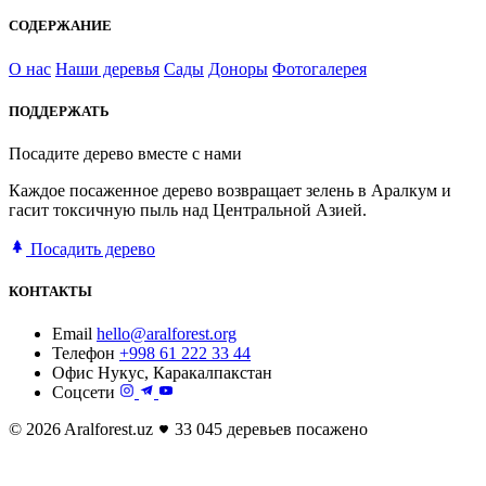
СОДЕРЖАНИЕ
О нас
Наши деревья
Сады
Доноры
Фотогалерея
ПОДДЕРЖАТЬ
Посадите дерево вместе с нами
Каждое посаженное дерево возвращает зелень в Аралкум и
гасит токсичную пыль над Центральной Азией.
Посадить дерево
КОНТАКТЫ
Email
hello@aralforest.org
Телефон
+998 61 222 33 44
Офис
Нукус, Каракалпакстан
Соцсети
© 2026 Aralforest.uz
33 045 деревьев посажено