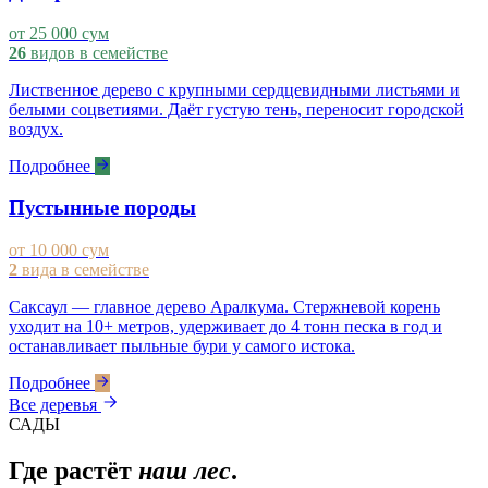
от 25 000 сум
26
видов в семействе
Лиственное дерево с крупными сердцевидными листьями и
белыми соцветиями. Даёт густую тень, переносит городской
воздух.
Подробнее
Пустынные породы
от 10 000 сум
2
вида в семействе
Саксаул — главное дерево Аралкума. Стержневой корень
уходит на 10+ метров, удерживает до 4 тонн песка в год и
останавливает пыльные бури у самого истока.
Подробнее
Все деревья
САДЫ
Где растёт
наш лес
.