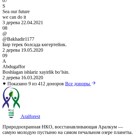
07
S
Sea our future
we can do it
3 дерева
22.04.2021
08
@
@Bakhadir1177
Бир терек болсада көгертейик.
2 дерева
19.05.2020
09
A
Abdugaffor
Boshlagan ishlariz xayirlik boʻlsin.
2 дерева
16.03.2020
Показано 9 из 412 доноров
Все доноры
Aralforest
Природоохранная НКО, восстанавливающая Аралкум —
самую молодую пустыню на самом печальном озере планеты.