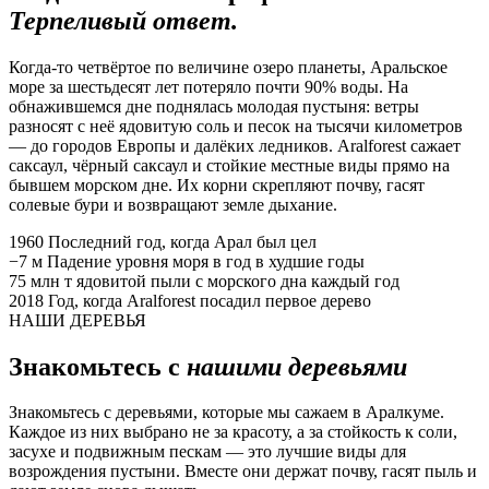
Терпеливый ответ.
Когда-то четвёртое по величине озеро планеты, Аральское
море за шестьдесят лет потеряло почти 90% воды. На
обнажившемся дне поднялась молодая пустыня: ветры
разносят с неё ядовитую соль и песок на тысячи километров
— до городов Европы и далёких ледников. Aralforest сажает
саксаул, чёрный саксаул и стойкие местные виды прямо на
бывшем морском дне. Их корни скрепляют почву, гасят
солевые бури и возвращают земле дыхание.
1960
Последний год, когда Арал был цел
−7 м
Падение уровня моря в год в худшие годы
75 млн т
ядовитой пыли с морского дна каждый год
2018
Год, когда Aralforest посадил первое дерево
НАШИ ДЕРЕВЬЯ
Знакомьтесь с
нашими деревьями
Знакомьтесь с деревьями, которые мы сажаем в Аралкуме.
Каждое из них выбрано не за красоту, а за стойкость к соли,
засухе и подвижным пескам — это лучшие виды для
возрождения пустыни. Вместе они держат почву, гасят пыль и