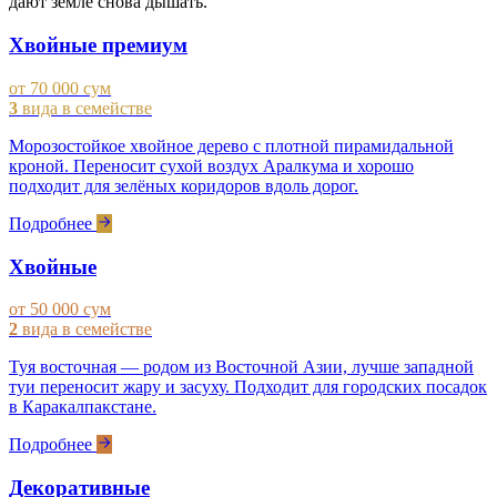
дают земле снова дышать.
Хвойные премиум
от 70 000 сум
3
вида в семействе
Морозостойкое хвойное дерево с плотной пирамидальной
кроной. Переносит сухой воздух Аралкума и хорошо
подходит для зелёных коридоров вдоль дорог.
Подробнее
Хвойные
от 50 000 сум
2
вида в семействе
Туя восточная — родом из Восточной Азии, лучше западной
туи переносит жару и засуху. Подходит для городских посадок
в Каракалпакстане.
Подробнее
Декоративные