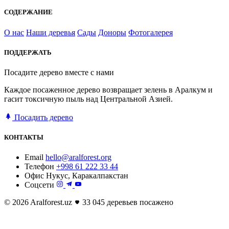
СОДЕРЖАНИЕ
О нас
Наши деревья
Сады
Доноры
Фотогалерея
ПОДДЕРЖАТЬ
Посадите дерево вместе с нами
Каждое посаженное дерево возвращает зелень в Аралкум и
гасит токсичную пыль над Центральной Азией.
Посадить дерево
КОНТАКТЫ
Email
hello@aralforest.org
Телефон
+998 61 222 33 44
Офис
Нукус, Каракалпакстан
Соцсети
© 2026 Aralforest.uz
33 045 деревьев посажено