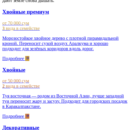
дают земле снова дышать.
Хвойные премиум
от 70 000 сум
3
вида в семействе
Морозостойкое хвойное дерево с плотной пирамидальной
кроной. Переносит сухой воздух Аралкума и хорошо
подходит для зелёных коридоров вдоль дорог.
Подробнее
Хвойные
от 50 000 сум
2
вида в семействе
Туя восточная — родом из Восточной Азии, лучше западной
туи переносит жару и засуху. Подходит для городских посадок
в Каракалпакстане.
Подробнее
Декоративные