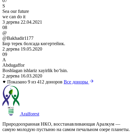
07
S
Sea our future
we can do it
3 дерева
22.04.2021
08
@
@Bakhadir1177
Бир терек болсада көгертейик.
2 дерева
19.05.2020
09
A
Abdugaffor
Boshlagan ishlariz xayirlik boʻlsin.
2 дерева
16.03.2020
Показано 9 из 412 доноров
Все доноры
Aralforest
Природоохранная НКО, восстанавливающая Аралкум —
самую молодую пустыню на самом печальном озере планеты.