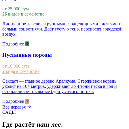
от 25 000 сум
26
видов в семействе
Лиственное дерево с крупными сердцевидными листьями и
белыми соцветиями. Даёт густую тень, переносит городской
воздух.
Подробнее
Пустынные породы
от 10 000 сум
2
вида в семействе
Саксаул — главное дерево Аралкума. Стержневой корень
уходит на 10+ метров, удерживает до 4 тонн песка в год и
останавливает пыльные бури у самого истока.
Подробнее
Все деревья
САДЫ
Где растёт
наш лес
.