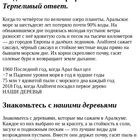
Терпеливый ответ.
Когда-то четвёртое по величине озеро планеты, Аральское
море за шестьдесят лет потеряло почти 90% воды. На
обнажившемся дне поднялась молодая пустыня: ветры
разносят с неё ядовитую соль и песок на тысячи километров
— до городов Европы и далёких ледников. Aralforest сажает
саксаул, чёрный саксаул и стойкие местные виды прямо на
бывшем морском дне. Их корни скрепляют почву, гасят
солевые бури и возвращают земле дыхание.
1960
Последний год, когда Арал был цел
−7 м
Падение уровня моря в год в худшие годы
75 млн т
ядовитой пыли с морского дна каждый год
2018
Год, когда Aralforest посадил первое дерево
НАШИ ДЕРЕВЬЯ
Знакомьтесь с
нашими деревьями
Знакомьтесь с деревьями, которые мы сажаем в Аралкуме.
Каждое из них выбрано не за красоту, а за стойкость к соли,
засухе и подвижным пескам — это лучшие виды для
возрождения пустыни. Вместе они держат почву, гасят пыль и