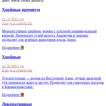
дают земле снова дышать.
Хвойные премиум
от 70 000 сум
3
вида в семействе
Морозостойкое хвойное дерево с плотной пирамидальной
кроной. Переносит сухой воздух Аралкума и хорошо
подходит для зелёных коридоров вдоль дорог.
Подробнее
Хвойные
от 50 000 сум
2
вида в семействе
Туя восточная — родом из Восточной Азии, лучше западной
туи переносит жару и засуху. Подходит для городских посадок
в Каракалпакстане.
Подробнее
Декоративные