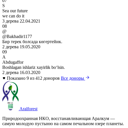
07
S
Sea our future
we can do it
3 дерева
22.04.2021
08
@
@Bakhadir1177
Бир терек болсада көгертейик.
2 дерева
19.05.2020
09
A
Abdugaffor
Boshlagan ishlariz xayirlik boʻlsin.
2 дерева
16.03.2020
Показано 9 из 412 доноров
Все доноры
Aralforest
Природоохранная НКО, восстанавливающая Аралкум —
самую молодую пустыню на самом печальном озере планеты.