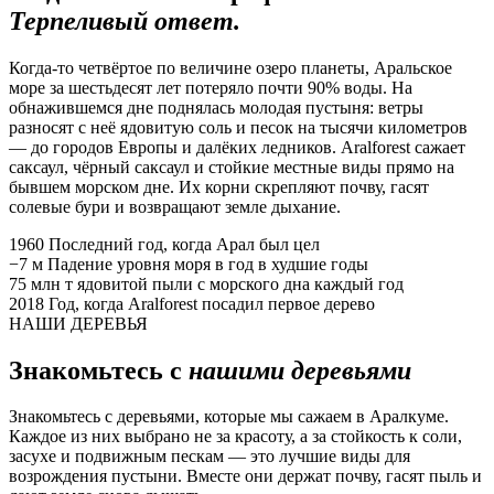
Терпеливый ответ.
Когда-то четвёртое по величине озеро планеты, Аральское
море за шестьдесят лет потеряло почти 90% воды. На
обнажившемся дне поднялась молодая пустыня: ветры
разносят с неё ядовитую соль и песок на тысячи километров
— до городов Европы и далёких ледников. Aralforest сажает
саксаул, чёрный саксаул и стойкие местные виды прямо на
бывшем морском дне. Их корни скрепляют почву, гасят
солевые бури и возвращают земле дыхание.
1960
Последний год, когда Арал был цел
−7 м
Падение уровня моря в год в худшие годы
75 млн т
ядовитой пыли с морского дна каждый год
2018
Год, когда Aralforest посадил первое дерево
НАШИ ДЕРЕВЬЯ
Знакомьтесь с
нашими деревьями
Знакомьтесь с деревьями, которые мы сажаем в Аралкуме.
Каждое из них выбрано не за красоту, а за стойкость к соли,
засухе и подвижным пескам — это лучшие виды для
возрождения пустыни. Вместе они держат почву, гасят пыль и