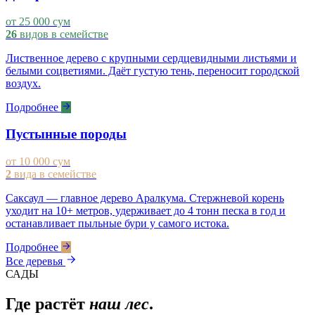
от 25 000 сум
26
видов в семействе
Лиственное дерево с крупными сердцевидными листьями и
белыми соцветиями. Даёт густую тень, переносит городской
воздух.
Подробнее
Пустынные породы
от 10 000 сум
2
вида в семействе
Саксаул — главное дерево Аралкума. Стержневой корень
уходит на 10+ метров, удерживает до 4 тонн песка в год и
останавливает пыльные бури у самого истока.
Подробнее
Все деревья
САДЫ
Где растёт
наш лес
.