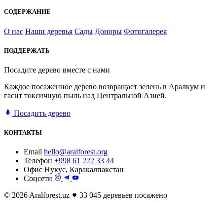
СОДЕРЖАНИЕ
О нас
Наши деревья
Сады
Доноры
Фотогалерея
ПОДДЕРЖАТЬ
Посадите дерево вместе с нами
Каждое посаженное дерево возвращает зелень в Аралкум и
гасит токсичную пыль над Центральной Азией.
Посадить дерево
КОНТАКТЫ
Email
hello@aralforest.org
Телефон
+998 61 222 33 44
Офис
Нукус, Каракалпакстан
Соцсети
© 2026 Aralforest.uz
33 045 деревьев посажено