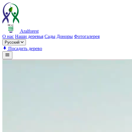
Aralforest
О нас
Наши деревья
Сады
Доноры
Фотогалерея
Русский
Посадить дерево