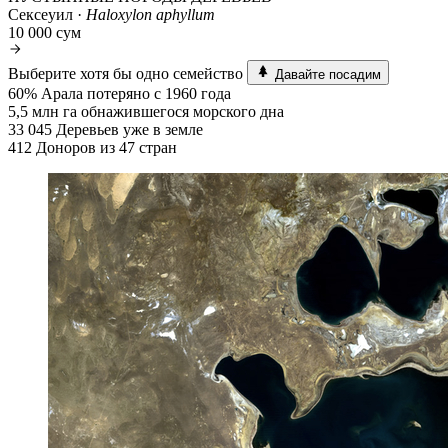
Сексеуил ·
Haloxylon aphyllum
10 000 сум
Выберите хотя бы одно семейство
Давайте посадим
60%
Арала потеряно с 1960 года
5,5 млн га
обнажившегося морского дна
33 045
Деревьев уже в земле
412
Доноров из 47 стран