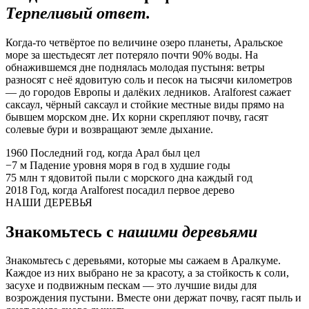
Терпеливый ответ.
Когда-то четвёртое по величине озеро планеты, Аральское
море за шестьдесят лет потеряло почти 90% воды. На
обнажившемся дне поднялась молодая пустыня: ветры
разносят с неё ядовитую соль и песок на тысячи километров
— до городов Европы и далёких ледников. Aralforest сажает
саксаул, чёрный саксаул и стойкие местные виды прямо на
бывшем морском дне. Их корни скрепляют почву, гасят
солевые бури и возвращают земле дыхание.
1960
Последний год, когда Арал был цел
−7 м
Падение уровня моря в год в худшие годы
75 млн т
ядовитой пыли с морского дна каждый год
2018
Год, когда Aralforest посадил первое дерево
НАШИ ДЕРЕВЬЯ
Знакомьтесь с
нашими деревьями
Знакомьтесь с деревьями, которые мы сажаем в Аралкуме.
Каждое из них выбрано не за красоту, а за стойкость к соли,
засухе и подвижным пескам — это лучшие виды для
возрождения пустыни. Вместе они держат почву, гасят пыль и