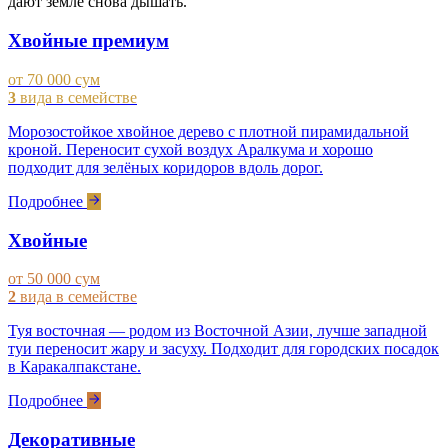
дают земле снова дышать.
Хвойные премиум
от 70 000 сум
3
вида в семействе
Морозостойкое хвойное дерево с плотной пирамидальной
кроной. Переносит сухой воздух Аралкума и хорошо
подходит для зелёных коридоров вдоль дорог.
Подробнее
Хвойные
от 50 000 сум
2
вида в семействе
Туя восточная — родом из Восточной Азии, лучше западной
туи переносит жару и засуху. Подходит для городских посадок
в Каракалпакстане.
Подробнее
Декоративные