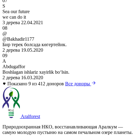
07
S
Sea our future
we can do it
3 дерева
22.04.2021
08
@
@Bakhadir1177
Бир терек болсада көгертейик.
2 дерева
19.05.2020
09
A
Abdugaffor
Boshlagan ishlariz xayirlik boʻlsin.
2 дерева
16.03.2020
Показано 9 из 412 доноров
Все доноры
Aralforest
Природоохранная НКО, восстанавливающая Аралкум —
самую молодую пустыню на самом печальном озере планеты.