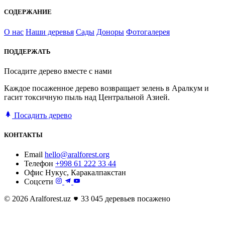
СОДЕРЖАНИЕ
О нас
Наши деревья
Сады
Доноры
Фотогалерея
ПОДДЕРЖАТЬ
Посадите дерево вместе с нами
Каждое посаженное дерево возвращает зелень в Аралкум и
гасит токсичную пыль над Центральной Азией.
Посадить дерево
КОНТАКТЫ
Email
hello@aralforest.org
Телефон
+998 61 222 33 44
Офис
Нукус, Каракалпакстан
Соцсети
© 2026 Aralforest.uz
33 045 деревьев посажено