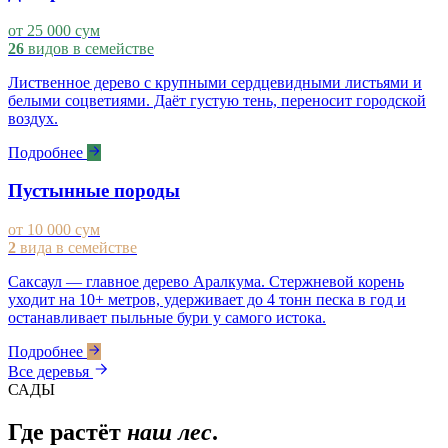
от 25 000 сум
26
видов в семействе
Лиственное дерево с крупными сердцевидными листьями и
белыми соцветиями. Даёт густую тень, переносит городской
воздух.
Подробнее
Пустынные породы
от 10 000 сум
2
вида в семействе
Саксаул — главное дерево Аралкума. Стержневой корень
уходит на 10+ метров, удерживает до 4 тонн песка в год и
останавливает пыльные бури у самого истока.
Подробнее
Все деревья
САДЫ
Где растёт
наш лес
.