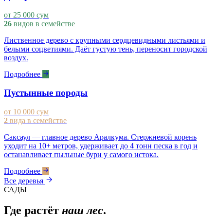
от 25 000 сум
26
видов в семействе
Лиственное дерево с крупными сердцевидными листьями и
белыми соцветиями. Даёт густую тень, переносит городской
воздух.
Подробнее
Пустынные породы
от 10 000 сум
2
вида в семействе
Саксаул — главное дерево Аралкума. Стержневой корень
уходит на 10+ метров, удерживает до 4 тонн песка в год и
останавливает пыльные бури у самого истока.
Подробнее
Все деревья
САДЫ
Где растёт
наш лес
.