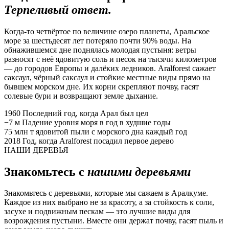
Терпеливый ответ.
Когда-то четвёртое по величине озеро планеты, Аральское
море за шестьдесят лет потеряло почти 90% воды. На
обнажившемся дне поднялась молодая пустыня: ветры
разносят с неё ядовитую соль и песок на тысячи километров
— до городов Европы и далёких ледников. Aralforest сажает
саксаул, чёрный саксаул и стойкие местные виды прямо на
бывшем морском дне. Их корни скрепляют почву, гасят
солевые бури и возвращают земле дыхание.
1960
Последний год, когда Арал был цел
−7 м
Падение уровня моря в год в худшие годы
75 млн т
ядовитой пыли с морского дна каждый год
2018
Год, когда Aralforest посадил первое дерево
НАШИ ДЕРЕВЬЯ
Знакомьтесь с
нашими деревьями
Знакомьтесь с деревьями, которые мы сажаем в Аралкуме.
Каждое из них выбрано не за красоту, а за стойкость к соли,
засухе и подвижным пескам — это лучшие виды для
возрождения пустыни. Вместе они держат почву, гасят пыль и