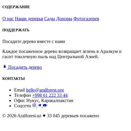
СОДЕРЖАНИЕ
О нас
Наши деревья
Сады
Доноры
Фотогалерея
ПОДДЕРЖАТЬ
Посадите дерево вместе с нами
Каждое посаженное дерево возвращает зелень в Аралкум и
гасит токсичную пыль над Центральной Азией.
Посадить дерево
КОНТАКТЫ
Email
hello@aralforest.org
Телефон
+998 61 222 33 44
Офис
Нукус, Каракалпакстан
Соцсети
© 2026 Aralforest.uz
33 045 деревьев посажено