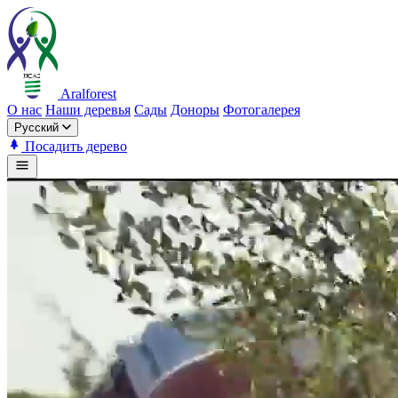
Aralforest
О нас
Наши деревья
Сады
Доноры
Фотогалерея
Русский
Посадить дерево