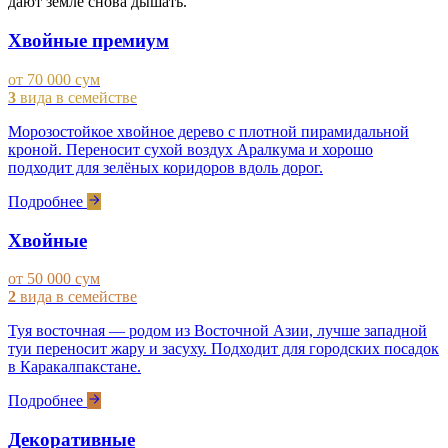
дают земле снова дышать.
Хвойные премиум
от 70 000 сум
3
вида в семействе
Морозостойкое хвойное дерево с плотной пирамидальной
кроной. Переносит сухой воздух Аралкума и хорошо
подходит для зелёных коридоров вдоль дорог.
Подробнее
Хвойные
от 50 000 сум
2
вида в семействе
Туя восточная — родом из Восточной Азии, лучше западной
туи переносит жару и засуху. Подходит для городских посадок
в Каракалпакстане.
Подробнее
Декоративные