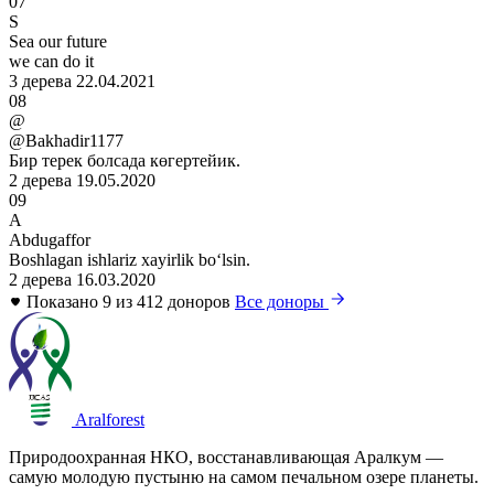
07
S
Sea our future
we can do it
3 дерева
22.04.2021
08
@
@Bakhadir1177
Бир терек болсада көгертейик.
2 дерева
19.05.2020
09
A
Abdugaffor
Boshlagan ishlariz xayirlik boʻlsin.
2 дерева
16.03.2020
Показано 9 из 412 доноров
Все доноры
Aralforest
Природоохранная НКО, восстанавливающая Аралкум —
самую молодую пустыню на самом печальном озере планеты.