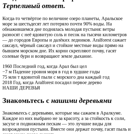
Терпеливый ответ.
Когда-то четвёртое по величине озеро планеты, Аральское
море за шестьдесят лет потеряло почти 90% воды. На
обнажившемся дне поднялась молодая пустыня: ветры
разносят с неё ядовитую соль и песок на тысячи километров
— до городов Европы и далёких ледников. Aralforest сажает
саксаул, чёрный саксаул и стойкие местные виды прямо на
бывшем морском дне. Их корни скрепляют почву, гасят
солевые бури и возвращают земле дыхание.
1960
Последний год, когда Арал был цел
−7 м
Падение уровня моря в год в худшие годы
75 млн т
ядовитой пыли с морского дна каждый год
2018
Год, когда Aralforest посадил первое дерево
НАШИ ДЕРЕВЬЯ
Знакомьтесь с
нашими деревьями
Знакомьтесь с деревьями, которые мы сажаем в Аралкуме.
Каждое из них выбрано не за красоту, а за стойкость к соли,
засухе и подвижным пескам — это лучшие виды для
возрождения пустыни. Вместе они держат почву, гасят пыль и