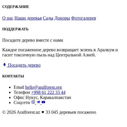
СОДЕРЖАНИЕ
О нас
Наши деревья
Сады
Доноры
Фотогалерея
ПОДДЕРЖАТЬ
Посадите дерево вместе с нами
Каждое посаженное дерево возвращает зелень в Аралкум и
гасит токсичную пыль над Центральной Азией.
Посадить дерево
КОНТАКТЫ
Email
hello@aralforest.org
Телефон
+998 61 222 33 44
Офис
Нукус, Каракалпакстан
Соцсети
© 2026 Aralforest.uz
33 045 деревьев посажено