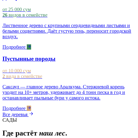
от 25 000 сум
26
видов в семействе
Лиственное дерево с крупными сердцевидными листьями и
белыми соцветиями. Даёт густую тень, переносит городской
воздух.
Подробнее
Пустынные породы
от 10 000 сум
2
вида в семействе
Саксаул — главное дерево Аралкума. Стержневой корень
уходит на 10+ метров, удерживает до 4 тонн песка в год и
останавливает пыльные бури у самого истока.
Подробнее
Все деревья
САДЫ
Где растёт
наш лес
.