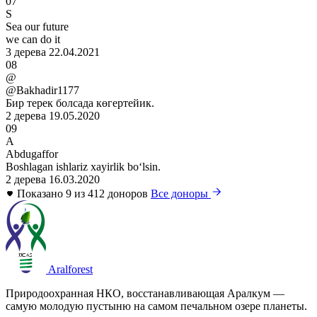
07
S
Sea our future
we can do it
3 дерева
22.04.2021
08
@
@Bakhadir1177
Бир терек болсада көгертейик.
2 дерева
19.05.2020
09
A
Abdugaffor
Boshlagan ishlariz xayirlik boʻlsin.
2 дерева
16.03.2020
Показано 9 из 412 доноров
Все доноры
Aralforest
Природоохранная НКО, восстанавливающая Аралкум —
самую молодую пустыню на самом печальном озере планеты.