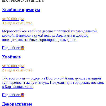
дают земле снова дышать.
Хвойные премиум
от 70 000 сум
3
вида в семействе
Морозостойкое хвойное дерево с плотной пирамидальной
кроной. Переносит сухой воздух Аралкума и хорошо
подходит для зелёных коридоров вдоль дорог.
Подробнее
Хвойные
от 50 000 сум
2
вида в семействе
Туя восточная — родом из Восточной Азии, лучше западной
туи переносит жару и засуху. Подходит для городских посадок
в Каракалпакстане.
Подробнее
Декоративные