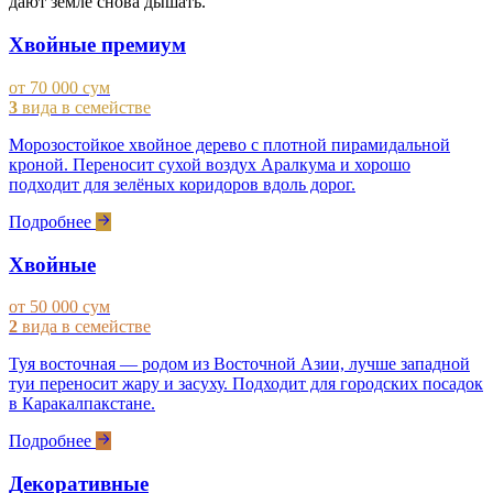
дают земле снова дышать.
Хвойные премиум
от 70 000 сум
3
вида в семействе
Морозостойкое хвойное дерево с плотной пирамидальной
кроной. Переносит сухой воздух Аралкума и хорошо
подходит для зелёных коридоров вдоль дорог.
Подробнее
Хвойные
от 50 000 сум
2
вида в семействе
Туя восточная — родом из Восточной Азии, лучше западной
туи переносит жару и засуху. Подходит для городских посадок
в Каракалпакстане.
Подробнее
Декоративные