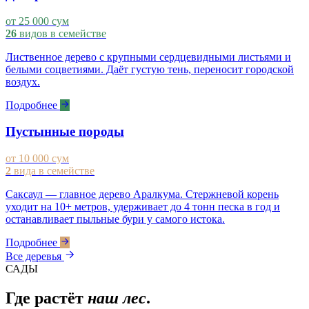
от 25 000 сум
26
видов в семействе
Лиственное дерево с крупными сердцевидными листьями и
белыми соцветиями. Даёт густую тень, переносит городской
воздух.
Подробнее
Пустынные породы
от 10 000 сум
2
вида в семействе
Саксаул — главное дерево Аралкума. Стержневой корень
уходит на 10+ метров, удерживает до 4 тонн песка в год и
останавливает пыльные бури у самого истока.
Подробнее
Все деревья
САДЫ
Где растёт
наш лес
.