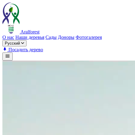
Aralforest
О нас
Наши деревья
Сады
Доноры
Фотогалерея
Русский
Посадить дерево