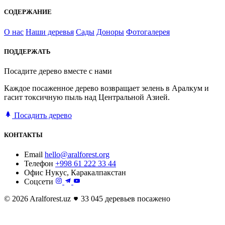
СОДЕРЖАНИЕ
О нас
Наши деревья
Сады
Доноры
Фотогалерея
ПОДДЕРЖАТЬ
Посадите дерево вместе с нами
Каждое посаженное дерево возвращает зелень в Аралкум и
гасит токсичную пыль над Центральной Азией.
Посадить дерево
КОНТАКТЫ
Email
hello@aralforest.org
Телефон
+998 61 222 33 44
Офис
Нукус, Каракалпакстан
Соцсети
© 2026 Aralforest.uz
33 045 деревьев посажено