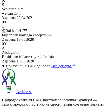
07
S
Sea our future
we can do it
3 дерева
22.04.2021
08
@
@Bakhadir1177
Бир терек болсада көгертейик.
2 дерева
19.05.2020
09
A
Abdugaffor
Boshlagan ishlariz xayirlik boʻlsin.
2 дерева
16.03.2020
Показано 9 из 412 доноров
Все доноры
Aralforest
Природоохранная НКО, восстанавливающая Аралкум —
самую молодую пустыню на самом печальном озере планеты.