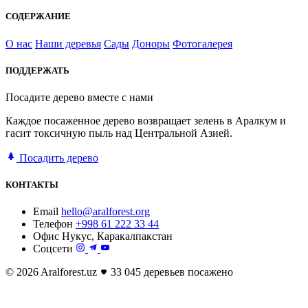
СОДЕРЖАНИЕ
О нас
Наши деревья
Сады
Доноры
Фотогалерея
ПОДДЕРЖАТЬ
Посадите дерево вместе с нами
Каждое посаженное дерево возвращает зелень в Аралкум и
гасит токсичную пыль над Центральной Азией.
Посадить дерево
КОНТАКТЫ
Email
hello@aralforest.org
Телефон
+998 61 222 33 44
Офис
Нукус, Каракалпакстан
Соцсети
© 2026 Aralforest.uz
33 045 деревьев посажено