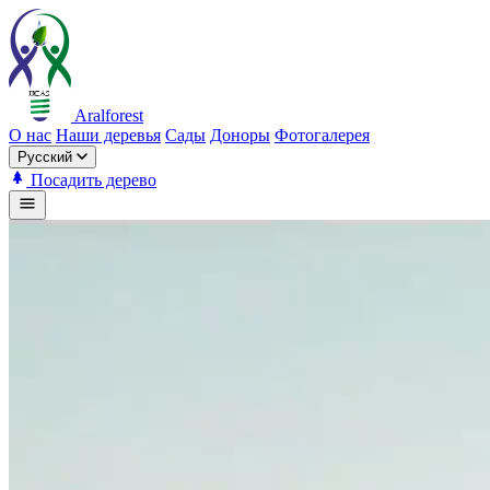
Aralforest
О нас
Наши деревья
Сады
Доноры
Фотогалерея
Русский
Посадить дерево