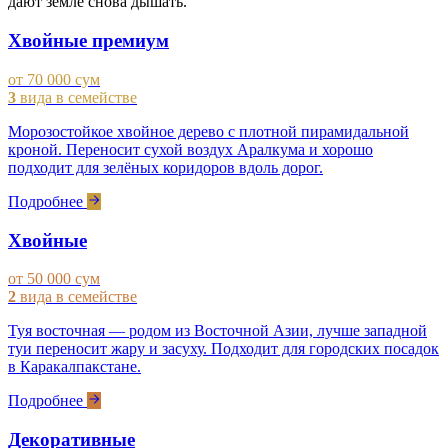
дают земле снова дышать.
Хвойные премиум
от 70 000 сум
3
вида в семействе
Морозостойкое хвойное дерево с плотной пирамидальной
кроной. Переносит сухой воздух Аралкума и хорошо
подходит для зелёных коридоров вдоль дорог.
Подробнее
Хвойные
от 50 000 сум
2
вида в семействе
Туя восточная — родом из Восточной Азии, лучше западной
туи переносит жару и засуху. Подходит для городских посадок
в Каракалпакстане.
Подробнее
Декоративные