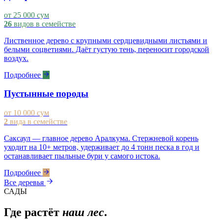
от 25 000 сум
26
видов в семействе
Лиственное дерево с крупными сердцевидными листьями и
белыми соцветиями. Даёт густую тень, переносит городской
воздух.
Подробнее
Пустынные породы
от 10 000 сум
2
вида в семействе
Саксаул — главное дерево Аралкума. Стержневой корень
уходит на 10+ метров, удерживает до 4 тонн песка в год и
останавливает пыльные бури у самого истока.
Подробнее
Все деревья
САДЫ
Где растёт
наш лес
.