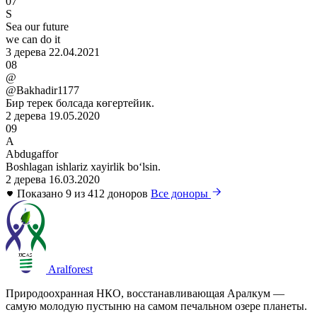
07
S
Sea our future
we can do it
3 дерева
22.04.2021
08
@
@Bakhadir1177
Бир терек болсада көгертейик.
2 дерева
19.05.2020
09
A
Abdugaffor
Boshlagan ishlariz xayirlik boʻlsin.
2 дерева
16.03.2020
Показано 9 из 412 доноров
Все доноры
Aralforest
Природоохранная НКО, восстанавливающая Аралкум —
самую молодую пустыню на самом печальном озере планеты.