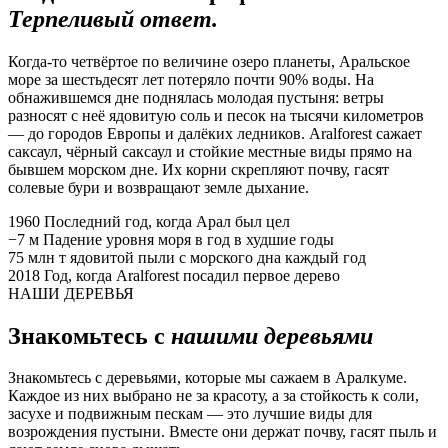
Терпеливый ответ.
Когда-то четвёртое по величине озеро планеты, Аральское
море за шестьдесят лет потеряло почти 90% воды. На
обнажившемся дне поднялась молодая пустыня: ветры
разносят с неё ядовитую соль и песок на тысячи километров
— до городов Европы и далёких ледников. Aralforest сажает
саксаул, чёрный саксаул и стойкие местные виды прямо на
бывшем морском дне. Их корни скрепляют почву, гасят
солевые бури и возвращают земле дыхание.
1960
Последний год, когда Арал был цел
−7 м
Падение уровня моря в год в худшие годы
75 млн т
ядовитой пыли с морского дна каждый год
2018
Год, когда Aralforest посадил первое дерево
НАШИ ДЕРЕВЬЯ
Знакомьтесь с
нашими деревьями
Знакомьтесь с деревьями, которые мы сажаем в Аралкуме.
Каждое из них выбрано не за красоту, а за стойкость к соли,
засухе и подвижным пескам — это лучшие виды для
возрождения пустыни. Вместе они держат почву, гасят пыль и