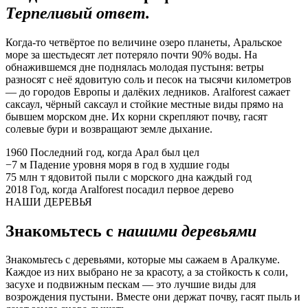
Терпеливый ответ.
Когда-то четвёртое по величине озеро планеты, Аральское
море за шестьдесят лет потеряло почти 90% воды. На
обнажившемся дне поднялась молодая пустыня: ветры
разносят с неё ядовитую соль и песок на тысячи километров
— до городов Европы и далёких ледников. Aralforest сажает
саксаул, чёрный саксаул и стойкие местные виды прямо на
бывшем морском дне. Их корни скрепляют почву, гасят
солевые бури и возвращают земле дыхание.
1960
Последний год, когда Арал был цел
−7 м
Падение уровня моря в год в худшие годы
75 млн т
ядовитой пыли с морского дна каждый год
2018
Год, когда Aralforest посадил первое дерево
НАШИ ДЕРЕВЬЯ
Знакомьтесь с
нашими деревьями
Знакомьтесь с деревьями, которые мы сажаем в Аралкуме.
Каждое из них выбрано не за красоту, а за стойкость к соли,
засухе и подвижным пескам — это лучшие виды для
возрождения пустыни. Вместе они держат почву, гасят пыль и