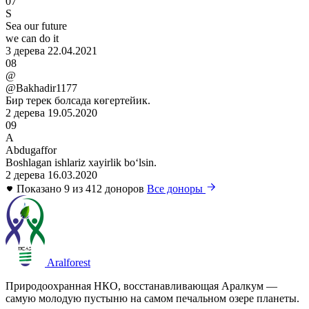
07
S
Sea our future
we can do it
3 дерева
22.04.2021
08
@
@Bakhadir1177
Бир терек болсада көгертейик.
2 дерева
19.05.2020
09
A
Abdugaffor
Boshlagan ishlariz xayirlik boʻlsin.
2 дерева
16.03.2020
Показано 9 из 412 доноров
Все доноры
Aralforest
Природоохранная НКО, восстанавливающая Аралкум —
самую молодую пустыню на самом печальном озере планеты.