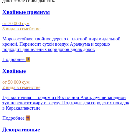
дают земле снова дышать.
Хвойные премиум
от 70 000 сум
3
вида в семействе
Морозостойкое хвойное дерево с плотной пирамидальной
кроной. Переносит сухой воздух Аралкума и хорошо
подходит для зелёных коридоров вдоль дорог.
Подробнее
Хвойные
от 50 000 сум
2
вида в семействе
Туя восточная — родом из Восточной Азии, лучше западной
туи переносит жару и засуху. Подходит для городских посадок
в Каракалпакстане.
Подробнее
Декоративные