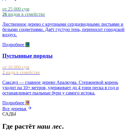
от 25 000 сум
26
видов в семействе
Лиственное дерево с крупными сердцевидными листьями и
белыми соцветиями. Даёт густую тень, переносит городской
воздух.
Подробнее
Пустынные породы
от 10 000 сум
2
вида в семействе
Саксаул — главное дерево Аралкума. Стержневой корень
уходит на 10+ метров, удерживает до 4 тонн песка в год и
останавливает пыльные бури у самого истока.
Подробнее
Все деревья
САДЫ
Где растёт
наш лес
.