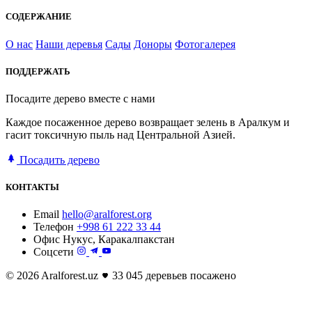
СОДЕРЖАНИЕ
О нас
Наши деревья
Сады
Доноры
Фотогалерея
ПОДДЕРЖАТЬ
Посадите дерево вместе с нами
Каждое посаженное дерево возвращает зелень в Аралкум и
гасит токсичную пыль над Центральной Азией.
Посадить дерево
КОНТАКТЫ
Email
hello@aralforest.org
Телефон
+998 61 222 33 44
Офис
Нукус, Каракалпакстан
Соцсети
© 2026 Aralforest.uz
33 045 деревьев посажено