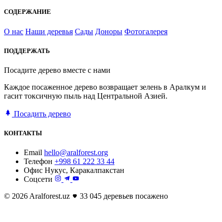
СОДЕРЖАНИЕ
О нас
Наши деревья
Сады
Доноры
Фотогалерея
ПОДДЕРЖАТЬ
Посадите дерево вместе с нами
Каждое посаженное дерево возвращает зелень в Аралкум и
гасит токсичную пыль над Центральной Азией.
Посадить дерево
КОНТАКТЫ
Email
hello@aralforest.org
Телефон
+998 61 222 33 44
Офис
Нукус, Каракалпакстан
Соцсети
© 2026 Aralforest.uz
33 045 деревьев посажено