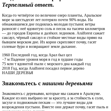
Терпеливый ответ.
Когда-то четвёртое по величине озеро планеты, Аральское
море за шестьдесят лет потеряло почти 90% воды. На
обнажившемся дне поднялась молодая пустыня: ветры
разносят с неё ядовитую соль и песок на тысячи километров
— до городов Европы и далёких ледников. Aralforest сажает
саксаул, чёрный саксаул и стойкие местные виды прямо на
бывшем морском дне. Их корни скрепляют почву, гасят
солевые бури и возвращают земле дыхание.
1960
Последний год, когда Арал был цел
−7 м
Падение уровня моря в год в худшие годы
75 млн т
ядовитой пыли с морского дна каждый год
2018
Год, когда Aralforest посадил первое дерево
НАШИ ДЕРЕВЬЯ
Знакомьтесь с
нашими деревьями
Знакомьтесь с деревьями, которые мы сажаем в Аралкуме.
Каждое из них выбрано не за красоту, а за стойкость к соли,
засухе и подвижным пескам — это лучшие виды для
возрождения пустыни. Вместе они держат почву, гасят пыль и