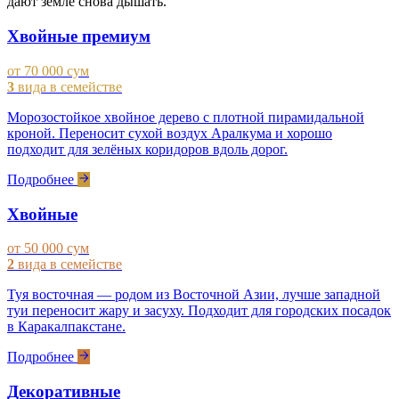
дают земле снова дышать.
Хвойные премиум
от 70 000 сум
3
вида в семействе
Морозостойкое хвойное дерево с плотной пирамидальной
кроной. Переносит сухой воздух Аралкума и хорошо
подходит для зелёных коридоров вдоль дорог.
Подробнее
Хвойные
от 50 000 сум
2
вида в семействе
Туя восточная — родом из Восточной Азии, лучше западной
туи переносит жару и засуху. Подходит для городских посадок
в Каракалпакстане.
Подробнее
Декоративные