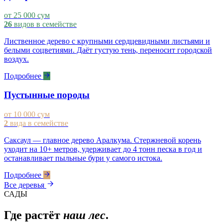
от 25 000 сум
26
видов в семействе
Лиственное дерево с крупными сердцевидными листьями и
белыми соцветиями. Даёт густую тень, переносит городской
воздух.
Подробнее
Пустынные породы
от 10 000 сум
2
вида в семействе
Саксаул — главное дерево Аралкума. Стержневой корень
уходит на 10+ метров, удерживает до 4 тонн песка в год и
останавливает пыльные бури у самого истока.
Подробнее
Все деревья
САДЫ
Где растёт
наш лес
.