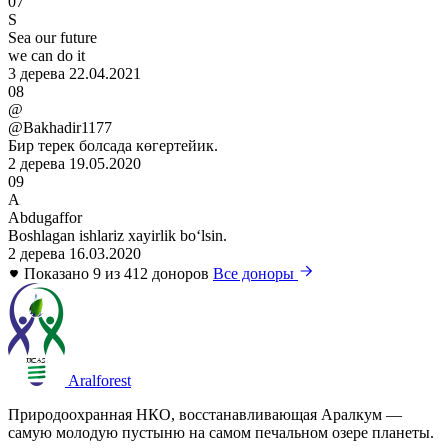
07
S
Sea our future
we can do it
3 дерева
22.04.2021
08
@
@Bakhadir1177
Бир терек болсада көгертейик.
2 дерева
19.05.2020
09
A
Abdugaffor
Boshlagan ishlariz xayirlik boʻlsin.
2 дерева
16.03.2020
Показано 9 из 412 доноров
Все доноры
Aralforest
Природоохранная НКО, восстанавливающая Аралкум —
самую молодую пустыню на самом печальном озере планеты.