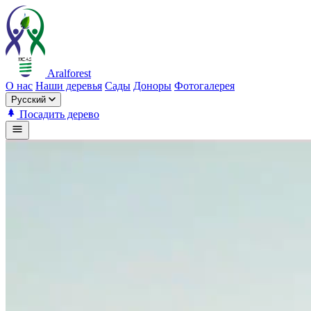
Aralforest
О нас
Наши деревья
Сады
Доноры
Фотогалерея
Русский
Посадить дерево