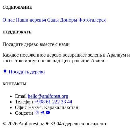
СОДЕРЖАНИЕ
О нас
Наши деревья
Сады
Доноры
Фотогалерея
ПОДДЕРЖАТЬ
Посадите дерево вместе с нами
Каждое посаженное дерево возвращает зелень в Аралкум и
гасит токсичную пыль над Центральной Азией.
Посадить дерево
КОНТАКТЫ
Email
hello@aralforest.org
Телефон
+998 61 222 33 44
Офис
Нукус, Каракалпакстан
Соцсети
© 2026 Aralforest.uz
33 045 деревьев посажено