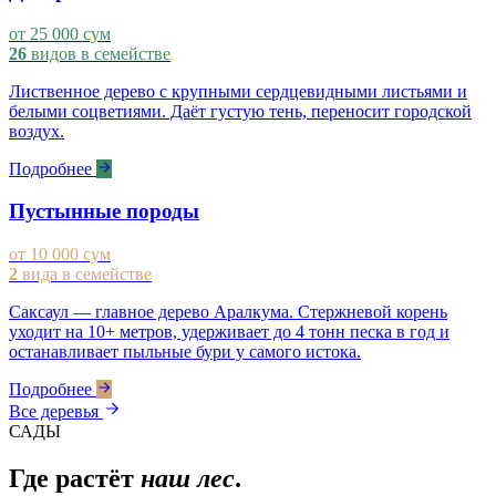
от 25 000 сум
26
видов в семействе
Лиственное дерево с крупными сердцевидными листьями и
белыми соцветиями. Даёт густую тень, переносит городской
воздух.
Подробнее
Пустынные породы
от 10 000 сум
2
вида в семействе
Саксаул — главное дерево Аралкума. Стержневой корень
уходит на 10+ метров, удерживает до 4 тонн песка в год и
останавливает пыльные бури у самого истока.
Подробнее
Все деревья
САДЫ
Где растёт
наш лес
.