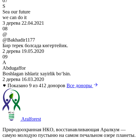
07
S
Sea our future
we can do it
3 дерева
22.04.2021
08
@
@Bakhadir1177
Бир терек болсада көгертейик.
2 дерева
19.05.2020
09
A
Abdugaffor
Boshlagan ishlariz xayirlik boʻlsin.
2 дерева
16.03.2020
Показано 9 из 412 доноров
Все доноры
Aralforest
Природоохранная НКО, восстанавливающая Аралкум —
самую молодую пустыню на самом печальном озере планеты.