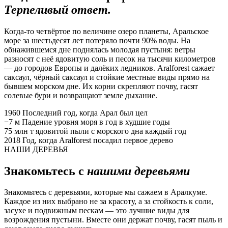
Терпеливый ответ.
Когда-то четвёртое по величине озеро планеты, Аральское
море за шестьдесят лет потеряло почти 90% воды. На
обнажившемся дне поднялась молодая пустыня: ветры
разносят с неё ядовитую соль и песок на тысячи километров
— до городов Европы и далёких ледников. Aralforest сажает
саксаул, чёрный саксаул и стойкие местные виды прямо на
бывшем морском дне. Их корни скрепляют почву, гасят
солевые бури и возвращают земле дыхание.
1960
Последний год, когда Арал был цел
−7 м
Падение уровня моря в год в худшие годы
75 млн т
ядовитой пыли с морского дна каждый год
2018
Год, когда Aralforest посадил первое дерево
НАШИ ДЕРЕВЬЯ
Знакомьтесь с
нашими деревьями
Знакомьтесь с деревьями, которые мы сажаем в Аралкуме.
Каждое из них выбрано не за красоту, а за стойкость к соли,
засухе и подвижным пескам — это лучшие виды для
возрождения пустыни. Вместе они держат почву, гасят пыль и