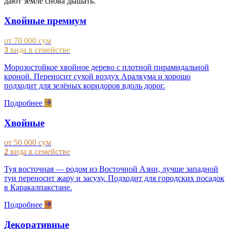
дают земле снова дышать.
Хвойные премиум
от 70 000 сум
3
вида в семействе
Морозостойкое хвойное дерево с плотной пирамидальной
кроной. Переносит сухой воздух Аралкума и хорошо
подходит для зелёных коридоров вдоль дорог.
Подробнее
Хвойные
от 50 000 сум
2
вида в семействе
Туя восточная — родом из Восточной Азии, лучше западной
туи переносит жару и засуху. Подходит для городских посадок
в Каракалпакстане.
Подробнее
Декоративные