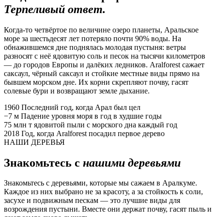
Терпеливый ответ.
Когда-то четвёртое по величине озеро планеты, Аральское
море за шестьдесят лет потеряло почти 90% воды. На
обнажившемся дне поднялась молодая пустыня: ветры
разносят с неё ядовитую соль и песок на тысячи километров
— до городов Европы и далёких ледников. Aralforest сажает
саксаул, чёрный саксаул и стойкие местные виды прямо на
бывшем морском дне. Их корни скрепляют почву, гасят
солевые бури и возвращают земле дыхание.
1960
Последний год, когда Арал был цел
−7 м
Падение уровня моря в год в худшие годы
75 млн т
ядовитой пыли с морского дна каждый год
2018
Год, когда Aralforest посадил первое дерево
НАШИ ДЕРЕВЬЯ
Знакомьтесь с
нашими деревьями
Знакомьтесь с деревьями, которые мы сажаем в Аралкуме.
Каждое из них выбрано не за красоту, а за стойкость к соли,
засухе и подвижным пескам — это лучшие виды для
возрождения пустыни. Вместе они держат почву, гасят пыль и