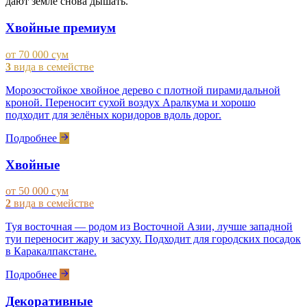
дают земле снова дышать.
Хвойные премиум
от 70 000 сум
3
вида в семействе
Морозостойкое хвойное дерево с плотной пирамидальной
кроной. Переносит сухой воздух Аралкума и хорошо
подходит для зелёных коридоров вдоль дорог.
Подробнее
Хвойные
от 50 000 сум
2
вида в семействе
Туя восточная — родом из Восточной Азии, лучше западной
туи переносит жару и засуху. Подходит для городских посадок
в Каракалпакстане.
Подробнее
Декоративные