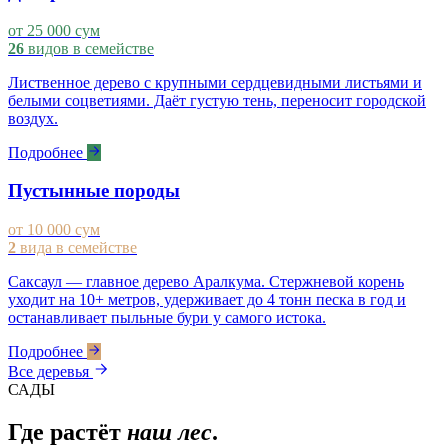
от 25 000 сум
26
видов в семействе
Лиственное дерево с крупными сердцевидными листьями и
белыми соцветиями. Даёт густую тень, переносит городской
воздух.
Подробнее
Пустынные породы
от 10 000 сум
2
вида в семействе
Саксаул — главное дерево Аралкума. Стержневой корень
уходит на 10+ метров, удерживает до 4 тонн песка в год и
останавливает пыльные бури у самого истока.
Подробнее
Все деревья
САДЫ
Где растёт
наш лес
.