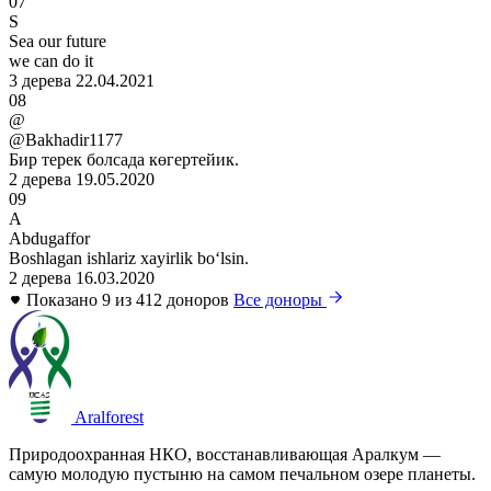
07
S
Sea our future
we can do it
3 дерева
22.04.2021
08
@
@Bakhadir1177
Бир терек болсада көгертейик.
2 дерева
19.05.2020
09
A
Abdugaffor
Boshlagan ishlariz xayirlik boʻlsin.
2 дерева
16.03.2020
Показано 9 из 412 доноров
Все доноры
Aralforest
Природоохранная НКО, восстанавливающая Аралкум —
самую молодую пустыню на самом печальном озере планеты.