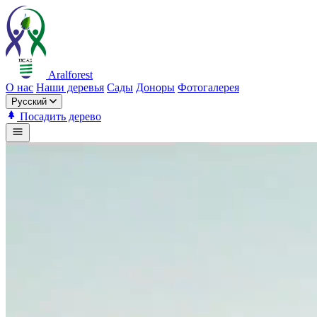
Aralforest
О нас
Наши деревья
Сады
Доноры
Фотогалерея
Русский
Посадить дерево