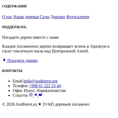
СОДЕРЖАНИЕ
О нас
Наши деревья
Сады
Доноры
Фотогалерея
ПОДДЕРЖАТЬ
Посадите дерево вместе с нами
Каждое посаженное дерево возвращает зелень в Аралкум и
гасит токсичную пыль над Центральной Азией.
Посадить дерево
КОНТАКТЫ
Email
hello@aralforest.org
Телефон
+998 61 222 33 44
Офис
Нукус, Каракалпакстан
Соцсети
© 2026 Aralforest.uz
33 045 деревьев посажено