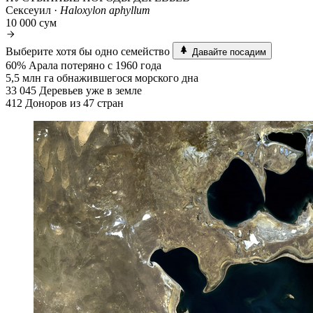
Сексеуил ·
Haloxylon aphyllum
10 000 сум
Выберите хотя бы одно семейство
Давайте посадим
60%
Арала потеряно с 1960 года
5,5 млн га
обнажившегося морского дна
33 045
Деревьев уже в земле
412
Доноров из 47 стран