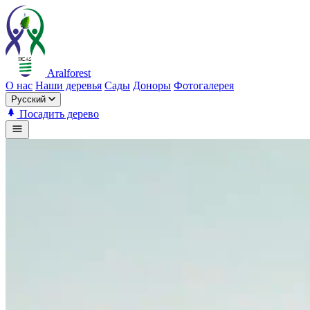
Aralforest
О нас
Наши деревья
Сады
Доноры
Фотогалерея
Русский
Посадить дерево