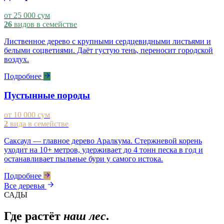
от 25 000 сум
26
видов в семействе
Лиственное дерево с крупными сердцевидными листьями и
белыми соцветиями. Даёт густую тень, переносит городской
воздух.
Подробнее
Пустынные породы
от 10 000 сум
2
вида в семействе
Саксаул — главное дерево Аралкума. Стержневой корень
уходит на 10+ метров, удерживает до 4 тонн песка в год и
останавливает пыльные бури у самого истока.
Подробнее
Все деревья
САДЫ
Где растёт
наш лес
.