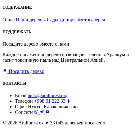
СОДЕРЖАНИЕ
О нас
Наши деревья
Сады
Доноры
Фотогалерея
ПОДДЕРЖАТЬ
Посадите дерево вместе с нами
Каждое посаженное дерево возвращает зелень в Аралкум и
гасит токсичную пыль над Центральной Азией.
Посадить дерево
КОНТАКТЫ
Email
hello@aralforest.org
Телефон
+998 61 222 33 44
Офис
Нукус, Каракалпакстан
Соцсети
© 2026 Aralforest.uz
33 045 деревьев посажено