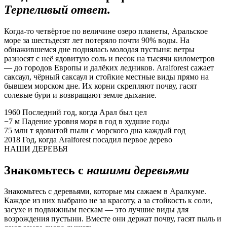
Терпеливый ответ.
Когда-то четвёртое по величине озеро планеты, Аральское
море за шестьдесят лет потеряло почти 90% воды. На
обнажившемся дне поднялась молодая пустыня: ветры
разносят с неё ядовитую соль и песок на тысячи километров
— до городов Европы и далёких ледников. Aralforest сажает
саксаул, чёрный саксаул и стойкие местные виды прямо на
бывшем морском дне. Их корни скрепляют почву, гасят
солевые бури и возвращают земле дыхание.
1960
Последний год, когда Арал был цел
−7 м
Падение уровня моря в год в худшие годы
75 млн т
ядовитой пыли с морского дна каждый год
2018
Год, когда Aralforest посадил первое дерево
НАШИ ДЕРЕВЬЯ
Знакомьтесь с
нашими деревьями
Знакомьтесь с деревьями, которые мы сажаем в Аралкуме.
Каждое из них выбрано не за красоту, а за стойкость к соли,
засухе и подвижным пескам — это лучшие виды для
возрождения пустыни. Вместе они держат почву, гасят пыль и