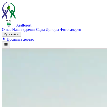
Aralforest
О нас
Наши деревья
Сады
Доноры
Фотогалерея
Русский
Посадить дерево