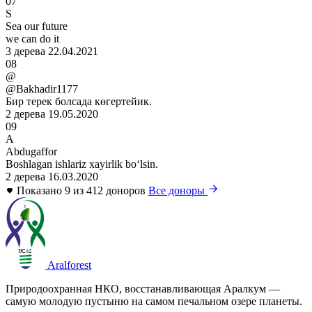
07
S
Sea our future
we can do it
3 дерева
22.04.2021
08
@
@Bakhadir1177
Бир терек болсада көгертейик.
2 дерева
19.05.2020
09
A
Abdugaffor
Boshlagan ishlariz xayirlik boʻlsin.
2 дерева
16.03.2020
Показано 9 из 412 доноров
Все доноры
Aralforest
Природоохранная НКО, восстанавливающая Аралкум —
самую молодую пустыню на самом печальном озере планеты.