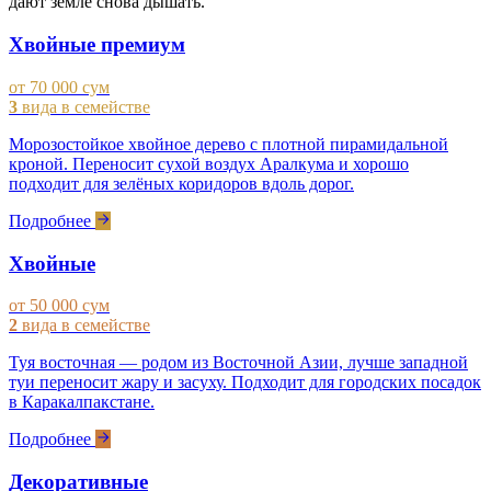
дают земле снова дышать.
Хвойные премиум
от 70 000 сум
3
вида в семействе
Морозостойкое хвойное дерево с плотной пирамидальной
кроной. Переносит сухой воздух Аралкума и хорошо
подходит для зелёных коридоров вдоль дорог.
Подробнее
Хвойные
от 50 000 сум
2
вида в семействе
Туя восточная — родом из Восточной Азии, лучше западной
туи переносит жару и засуху. Подходит для городских посадок
в Каракалпакстане.
Подробнее
Декоративные