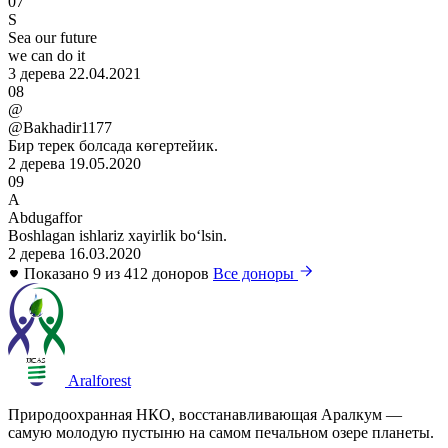
07
S
Sea our future
we can do it
3 дерева
22.04.2021
08
@
@Bakhadir1177
Бир терек болсада көгертейик.
2 дерева
19.05.2020
09
A
Abdugaffor
Boshlagan ishlariz xayirlik boʻlsin.
2 дерева
16.03.2020
Показано 9 из 412 доноров
Все доноры
Aralforest
Природоохранная НКО, восстанавливающая Аралкум —
самую молодую пустыню на самом печальном озере планеты.