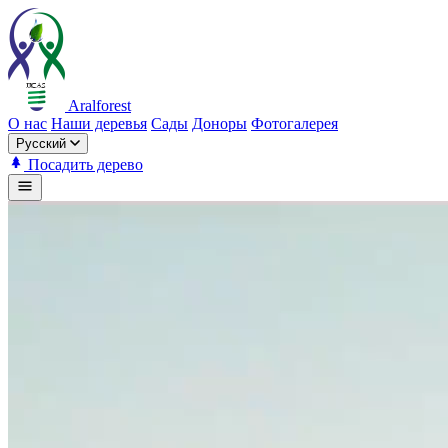
Aralforest
О нас
Наши деревья
Сады
Доноры
Фотогалерея
Русский
Посадить дерево