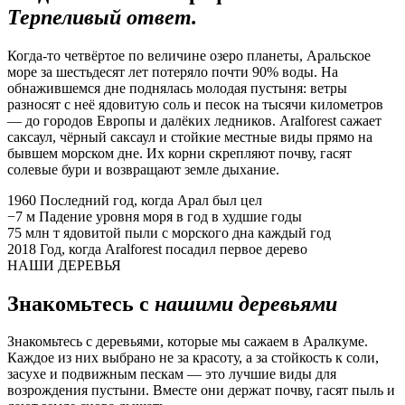
Терпеливый ответ.
Когда-то четвёртое по величине озеро планеты, Аральское
море за шестьдесят лет потеряло почти 90% воды. На
обнажившемся дне поднялась молодая пустыня: ветры
разносят с неё ядовитую соль и песок на тысячи километров
— до городов Европы и далёких ледников. Aralforest сажает
саксаул, чёрный саксаул и стойкие местные виды прямо на
бывшем морском дне. Их корни скрепляют почву, гасят
солевые бури и возвращают земле дыхание.
1960
Последний год, когда Арал был цел
−7 м
Падение уровня моря в год в худшие годы
75 млн т
ядовитой пыли с морского дна каждый год
2018
Год, когда Aralforest посадил первое дерево
НАШИ ДЕРЕВЬЯ
Знакомьтесь с
нашими деревьями
Знакомьтесь с деревьями, которые мы сажаем в Аралкуме.
Каждое из них выбрано не за красоту, а за стойкость к соли,
засухе и подвижным пескам — это лучшие виды для
возрождения пустыни. Вместе они держат почву, гасят пыль и