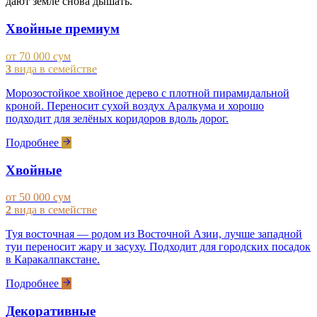
дают земле снова дышать.
Хвойные премиум
от 70 000 сум
3
вида в семействе
Морозостойкое хвойное дерево с плотной пирамидальной
кроной. Переносит сухой воздух Аралкума и хорошо
подходит для зелёных коридоров вдоль дорог.
Подробнее
Хвойные
от 50 000 сум
2
вида в семействе
Туя восточная — родом из Восточной Азии, лучше западной
туи переносит жару и засуху. Подходит для городских посадок
в Каракалпакстане.
Подробнее
Декоративные