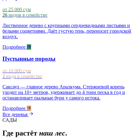
от 25 000 сум
26
видов в семействе
Лиственное дерево с крупными сердцевидными листьями и
белыми соцветиями. Даёт густую тень, переносит городской
воздух.
Подробнее
Пустынные породы
от 10 000 сум
2
вида в семействе
Саксаул — главное дерево Аралкума. Стержневой корень
уходит на 10+ метров, удерживает до 4 тонн песка в год и
останавливает пыльные бури у самого истока.
Подробнее
Все деревья
САДЫ
Где растёт
наш лес
.