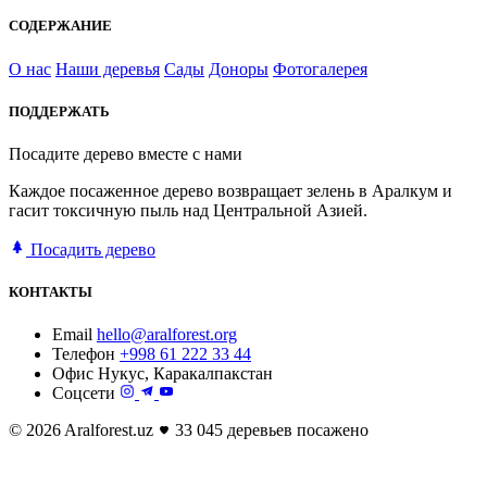
СОДЕРЖАНИЕ
О нас
Наши деревья
Сады
Доноры
Фотогалерея
ПОДДЕРЖАТЬ
Посадите дерево вместе с нами
Каждое посаженное дерево возвращает зелень в Аралкум и
гасит токсичную пыль над Центральной Азией.
Посадить дерево
КОНТАКТЫ
Email
hello@aralforest.org
Телефон
+998 61 222 33 44
Офис
Нукус, Каракалпакстан
Соцсети
© 2026 Aralforest.uz
33 045 деревьев посажено