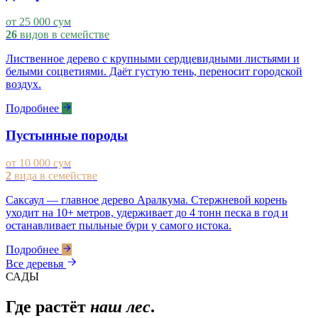
от 25 000 сум
26
видов в семействе
Лиственное дерево с крупными сердцевидными листьями и
белыми соцветиями. Даёт густую тень, переносит городской
воздух.
Подробнее
Пустынные породы
от 10 000 сум
2
вида в семействе
Саксаул — главное дерево Аралкума. Стержневой корень
уходит на 10+ метров, удерживает до 4 тонн песка в год и
останавливает пыльные бури у самого истока.
Подробнее
Все деревья
САДЫ
Где растёт
наш лес
.