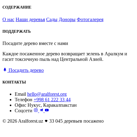
СОДЕРЖАНИЕ
О нас
Наши деревья
Сады
Доноры
Фотогалерея
ПОДДЕРЖАТЬ
Посадите дерево вместе с нами
Каждое посаженное дерево возвращает зелень в Аралкум и
гасит токсичную пыль над Центральной Азией.
Посадить дерево
КОНТАКТЫ
Email
hello@aralforest.org
Телефон
+998 61 222 33 44
Офис
Нукус, Каракалпакстан
Соцсети
© 2026 Aralforest.uz
33 045 деревьев посажено