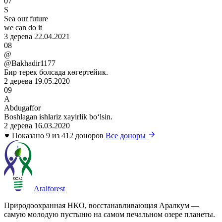
07
S
Sea our future
we can do it
3 дерева
22.04.2021
08
@
@Bakhadir1177
Бир терек болсада көгертейик.
2 дерева
19.05.2020
09
A
Abdugaffor
Boshlagan ishlariz xayirlik boʻlsin.
2 дерева
16.03.2020
Показано 9 из 412 доноров
Все доноры
Aralforest
Природоохранная НКО, восстанавливающая Аралкум —
самую молодую пустыню на самом печальном озере планеты.