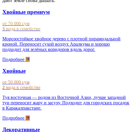
дают земле снова дышать.
Хвойные премиум
от 70 000 сум
3
вида в семействе
Морозостойкое хвойное дерево с плотной пирамидальной
кроной. Переносит сухой воздух Аралкума и хорошо
подходит для зелёных коридоров вдоль дорог.
Подробнее
Хвойные
от 50 000 сум
2
вида в семействе
Туя восточная — родом из Восточной Азии, лучше западной
туи переносит жару и засуху. Подходит для городских посадок
в Каракалпакстане.
Подробнее
Декоративные