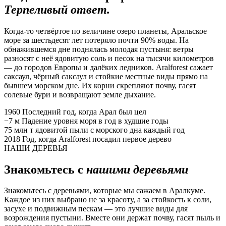
Терпеливый ответ.
Когда-то четвёртое по величине озеро планеты, Аральское
море за шестьдесят лет потеряло почти 90% воды. На
обнажившемся дне поднялась молодая пустыня: ветры
разносят с неё ядовитую соль и песок на тысячи километров
— до городов Европы и далёких ледников. Aralforest сажает
саксаул, чёрный саксаул и стойкие местные виды прямо на
бывшем морском дне. Их корни скрепляют почву, гасят
солевые бури и возвращают земле дыхание.
1960
Последний год, когда Арал был цел
−7 м
Падение уровня моря в год в худшие годы
75 млн т
ядовитой пыли с морского дна каждый год
2018
Год, когда Aralforest посадил первое дерево
НАШИ ДЕРЕВЬЯ
Знакомьтесь с
нашими деревьями
Знакомьтесь с деревьями, которые мы сажаем в Аралкуме.
Каждое из них выбрано не за красоту, а за стойкость к соли,
засухе и подвижным пескам — это лучшие виды для
возрождения пустыни. Вместе они держат почву, гасят пыль и