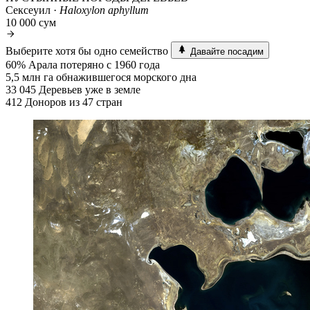
Сексеуил ·
Haloxylon aphyllum
10 000 сум
Выберите хотя бы одно семейство
Давайте посадим
60%
Арала потеряно с 1960 года
5,5 млн га
обнажившегося морского дна
33 045
Деревьев уже в земле
412
Доноров из 47 стран