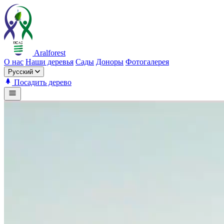
Aralforest
О нас
Наши деревья
Сады
Доноры
Фотогалерея
Русский
Посадить дерево