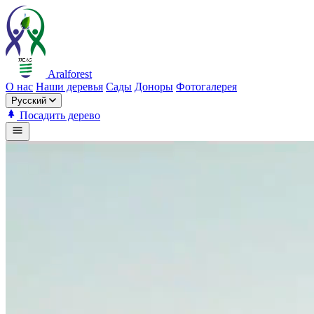
Aralforest
О нас
Наши деревья
Сады
Доноры
Фотогалерея
Русский
Посадить дерево