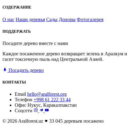
СОДЕРЖАНИЕ
О нас
Наши деревья
Сады
Доноры
Фотогалерея
ПОДДЕРЖАТЬ
Посадите дерево вместе с нами
Каждое посаженное дерево возвращает зелень в Аралкум и
гасит токсичную пыль над Центральной Азией.
Посадить дерево
КОНТАКТЫ
Email
hello@aralforest.org
Телефон
+998 61 222 33 44
Офис
Нукус, Каракалпакстан
Соцсети
© 2026 Aralforest.uz
33 045 деревьев посажено