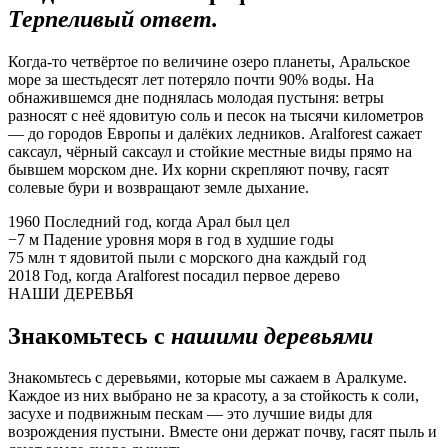
Терпеливый ответ.
Когда-то четвёртое по величине озеро планеты, Аральское
море за шестьдесят лет потеряло почти 90% воды. На
обнажившемся дне поднялась молодая пустыня: ветры
разносят с неё ядовитую соль и песок на тысячи километров
— до городов Европы и далёких ледников. Aralforest сажает
саксаул, чёрный саксаул и стойкие местные виды прямо на
бывшем морском дне. Их корни скрепляют почву, гасят
солевые бури и возвращают земле дыхание.
1960
Последний год, когда Арал был цел
−7 м
Падение уровня моря в год в худшие годы
75 млн т
ядовитой пыли с морского дна каждый год
2018
Год, когда Aralforest посадил первое дерево
НАШИ ДЕРЕВЬЯ
Знакомьтесь с
нашими деревьями
Знакомьтесь с деревьями, которые мы сажаем в Аралкуме.
Каждое из них выбрано не за красоту, а за стойкость к соли,
засухе и подвижным пескам — это лучшие виды для
возрождения пустыни. Вместе они держат почву, гасят пыль и