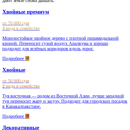
дают земле снова дышать.
Хвойные премиум
от 70 000 сум
3
вида в семействе
Морозостойкое хвойное дерево с плотной пирамидальной
кроной. Переносит сухой воздух Аралкума и хорошо
подходит для зелёных коридоров вдоль дорог.
Подробнее
Хвойные
от 50 000 сум
2
вида в семействе
Туя восточная — родом из Восточной Азии, лучше западной
туи переносит жару и засуху. Подходит для городских посадок
в Каракалпакстане.
Подробнее
Декоративные