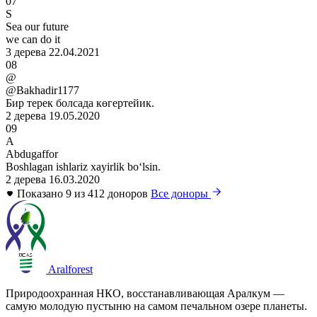
07
S
Sea our future
we can do it
3 дерева
22.04.2021
08
@
@Bakhadir1177
Бир терек болсада көгертейик.
2 дерева
19.05.2020
09
A
Abdugaffor
Boshlagan ishlariz xayirlik boʻlsin.
2 дерева
16.03.2020
Показано 9 из 412 доноров
Все доноры
Aralforest
Природоохранная НКО, восстанавливающая Аралкум —
самую молодую пустыню на самом печальном озере планеты.