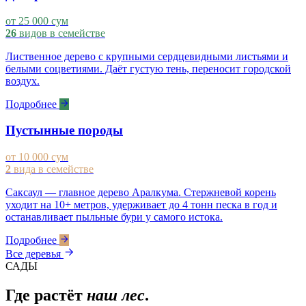
от 25 000 сум
26
видов в семействе
Лиственное дерево с крупными сердцевидными листьями и
белыми соцветиями. Даёт густую тень, переносит городской
воздух.
Подробнее
Пустынные породы
от 10 000 сум
2
вида в семействе
Саксаул — главное дерево Аралкума. Стержневой корень
уходит на 10+ метров, удерживает до 4 тонн песка в год и
останавливает пыльные бури у самого истока.
Подробнее
Все деревья
САДЫ
Где растёт
наш лес
.