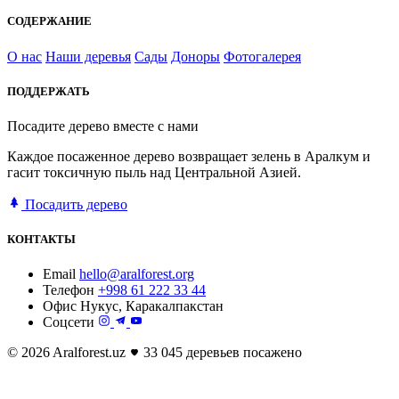
СОДЕРЖАНИЕ
О нас
Наши деревья
Сады
Доноры
Фотогалерея
ПОДДЕРЖАТЬ
Посадите дерево вместе с нами
Каждое посаженное дерево возвращает зелень в Аралкум и
гасит токсичную пыль над Центральной Азией.
Посадить дерево
КОНТАКТЫ
Email
hello@aralforest.org
Телефон
+998 61 222 33 44
Офис
Нукус, Каракалпакстан
Соцсети
© 2026 Aralforest.uz
33 045 деревьев посажено