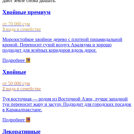
дают земле снова дышать.
Хвойные премиум
от 70 000 сум
3
вида в семействе
Морозостойкое хвойное дерево с плотной пирамидальной
кроной. Переносит сухой воздух Аралкума и хорошо
подходит для зелёных коридоров вдоль дорог.
Подробнее
Хвойные
от 50 000 сум
2
вида в семействе
Туя восточная — родом из Восточной Азии, лучше западной
туи переносит жару и засуху. Подходит для городских посадок
в Каракалпакстане.
Подробнее
Декоративные