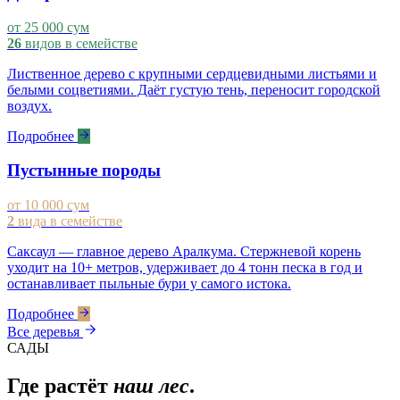
от 25 000 сум
26
видов в семействе
Лиственное дерево с крупными сердцевидными листьями и
белыми соцветиями. Даёт густую тень, переносит городской
воздух.
Подробнее
Пустынные породы
от 10 000 сум
2
вида в семействе
Саксаул — главное дерево Аралкума. Стержневой корень
уходит на 10+ метров, удерживает до 4 тонн песка в год и
останавливает пыльные бури у самого истока.
Подробнее
Все деревья
САДЫ
Где растёт
наш лес
.