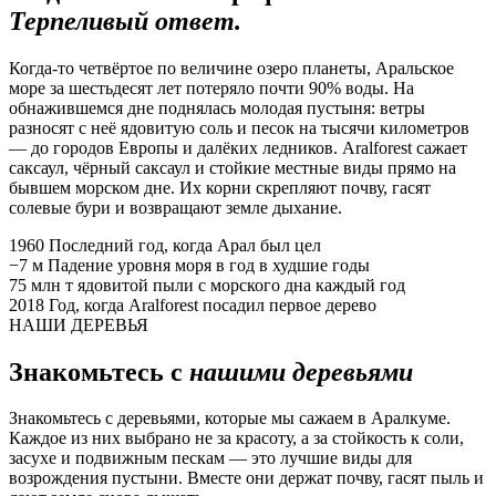
Терпеливый ответ.
Когда-то четвёртое по величине озеро планеты, Аральское
море за шестьдесят лет потеряло почти 90% воды. На
обнажившемся дне поднялась молодая пустыня: ветры
разносят с неё ядовитую соль и песок на тысячи километров
— до городов Европы и далёких ледников. Aralforest сажает
саксаул, чёрный саксаул и стойкие местные виды прямо на
бывшем морском дне. Их корни скрепляют почву, гасят
солевые бури и возвращают земле дыхание.
1960
Последний год, когда Арал был цел
−7 м
Падение уровня моря в год в худшие годы
75 млн т
ядовитой пыли с морского дна каждый год
2018
Год, когда Aralforest посадил первое дерево
НАШИ ДЕРЕВЬЯ
Знакомьтесь с
нашими деревьями
Знакомьтесь с деревьями, которые мы сажаем в Аралкуме.
Каждое из них выбрано не за красоту, а за стойкость к соли,
засухе и подвижным пескам — это лучшие виды для
возрождения пустыни. Вместе они держат почву, гасят пыль и